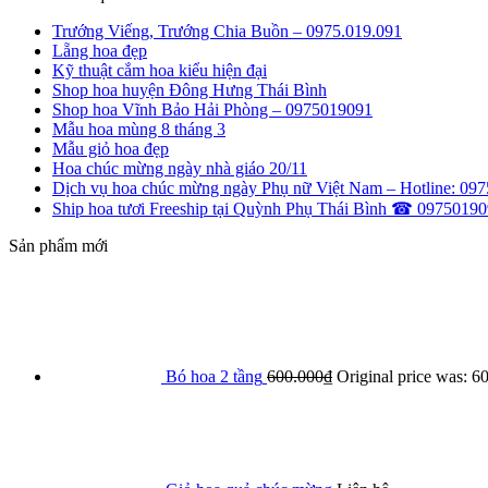
Trướng Viếng, Trướng Chia Buồn – 0975.019.091
Lẵng hoa đẹp
Kỹ thuật cắm hoa kiểu hiện đại
Shop hoa huyện Đông Hưng Thái Bình
Shop hoa Vĩnh Bảo Hải Phòng – 0975019091
Mẫu hoa mùng 8 tháng 3
Mẫu giỏ hoa đẹp
Hoa chúc mừng ngày nhà giáo 20/11
Dịch vụ hoa chúc mừng ngày Phụ nữ Việt Nam – Hotline: 097
Ship hoa tươi Freeship tại Quỳnh Phụ Thái Bình ☎ 0975019
Sản phẩm mới
Bó hoa 2 tầng
600.000
₫
Original price was: 6