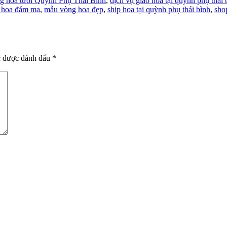
g hoa tươi Quỳnh Phụ Thái Bình
,
dịch vụ giao hoa tại quỳnh phụ thái 
 hoa đám ma
,
mẫu vòng hoa đẹp
,
ship hoa tại quỳnh phụ thái bình
,
sho
c được đánh dấu
*