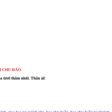
I CHU ĐÁO
a tươi thắm nhất
.
Thân ái!