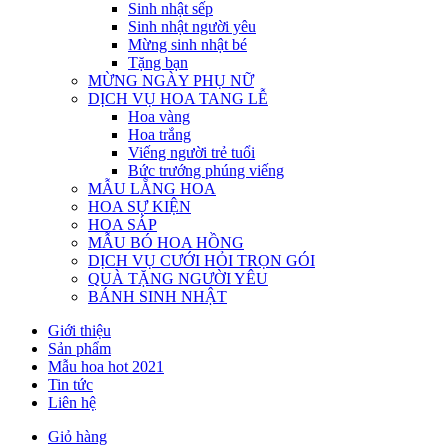
Sinh nhật sếp
Sinh nhật người yêu
Mừng sinh nhật bé
Tặng bạn
MỪNG NGÀY PHỤ NỮ
DỊCH VỤ HOA TANG LỄ
Hoa vàng
Hoa trắng
Viếng người trẻ tuổi
Bức trướng phúng viếng
MẪU LẴNG HOA
HOA SỰ KIỆN
HOA SÁP
MẪU BÓ HOA HỒNG
DỊCH VỤ CƯỚI HỎI TRỌN GÓI
QUÀ TẶNG NGƯỜI YÊU
BÁNH SINH NHẬT
Giới thiệu
Sản phẩm
Mẫu hoa hot 2021
Tin tức
Liên hệ
Giỏ hàng