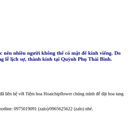
ệc nên nhiều người không thể có mặt để kính viếng. Do
g lễ lịch sự, thành kính tại Quỳnh Phụ Thái Bình.
 đã liên hệ với Tiệm hoa Hoaichipflower chúng mình để đặt hoa tang
 hotline: 0975019091 (zalo)/0965625622 (zalo) nhé.