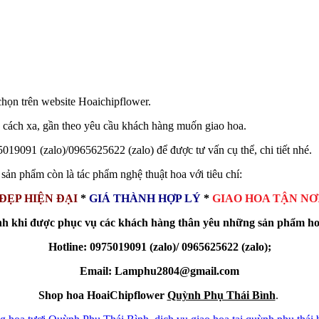
họn trên website Hoaichipflower.
ng cách xa, gần theo yêu cầu khách hàng muốn giao hoa.
019091 (zalo)/0965625622 (zalo) để được tư vấn cụ thể, chi tiết nhé.
sản phẩm còn là tác phẩm nghệ thuật hoa với tiêu chí:
ĐẸP HIỆN ĐẠI
*
GIÁ THÀNH HỢP LÝ
*
GIAO HOA TẬN NƠ
nh khi được phục vụ các khách hàng thân yêu những sản phẩm ho
Hotline
:
0975019091 (zalo)/ 0965625622 (zalo);
Email: Lamphu2804@gmail.com
Shop hoa HoaiChipflower
Quỳnh Phụ Thái Bình
.