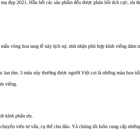
ma đẹp 2021. Hầu hết các sản phẩm đểu được phản hồi tích cực, ưa th
 mẫu vòng hoa tang lễ này lịch sự, nhã nhặn phù hợp kính viếng đám 
c lan tím. 3 màu này thường được người Việt coi là những màu hoa tr
nh viếng.
nh kính phân ưu.
c chuyên viên tư vấn, cụ thể chu đáo. Và chúng tôi luôn cung cấp nhữ