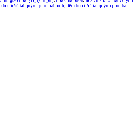
bình
,
giao hoa tại quỳnh phụ
,
hoa chia buồn
,
hoa chia buồn tại Quỳnh
p hoa tươi tại quỳnh phụ thái bình
,
tiệm hoa tươi tại quỳnh phụ thái