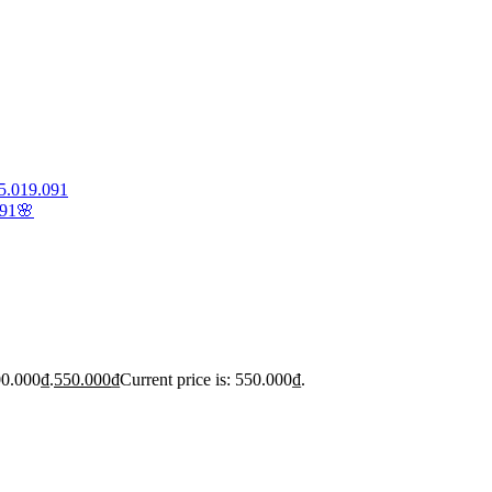
5.019.091
091🌸
00.000₫.
550.000
₫
Current price is: 550.000₫.