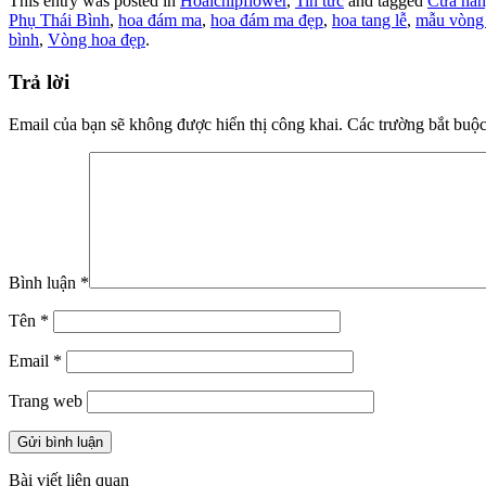
This entry was posted in
Hoaichipflower
,
Tin tức
and tagged
Cửa hàn
Phụ Thái Bình
,
hoa đám ma
,
hoa đám ma đẹp
,
hoa tang lễ
,
mẫu vòng
bình
,
Vòng hoa đẹp
.
Trả lời
Email của bạn sẽ không được hiển thị công khai.
Các trường bắt buộ
Bình luận
*
Tên
*
Email
*
Trang web
Bài viết liên quan