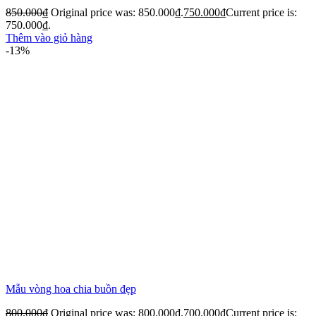
850.000
₫
Original price was: 850.000₫.
750.000
₫
Current price is:
750.000₫.
Thêm vào giỏ hàng
-13%
Mẫu vòng hoa chia buồn đẹp
800.000
₫
Original price was: 800.000₫.
700.000
₫
Current price is: