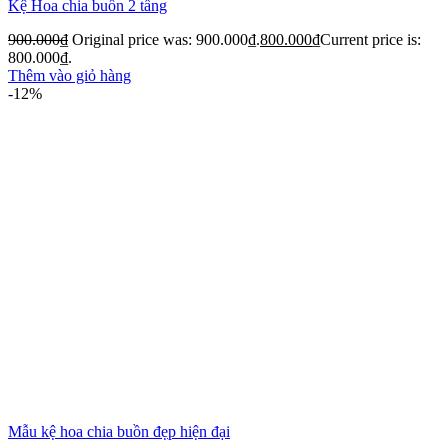
Kệ Hoa chia buồn 2 tầng
900.000
₫
Original price was: 900.000₫.
800.000
₫
Current price is:
800.000₫.
Thêm vào giỏ hàng
-12%
Mẫu kệ hoa chia buồn đẹp hiện đại