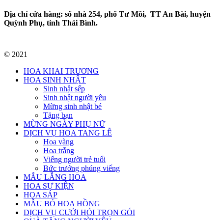
Địa chỉ cửa hàng: số nhà 254, phố Tư Môi, TT An Bài, huyện
Quỳnh Phụ, tỉnh Thái Bình.
© 2021
HOA KHAI TRƯƠNG
HOA SINH NHẬT
Sinh nhật sếp
Sinh nhật người yêu
Mừng sinh nhật bé
Tặng bạn
MỪNG NGÀY PHỤ NỮ
DỊCH VỤ HOA TANG LỄ
Hoa vàng
Hoa trắng
Viếng người trẻ tuổi
Bức trướng phúng viếng
MẪU LẴNG HOA
HOA SỰ KIỆN
HOA SÁP
MẪU BÓ HOA HỒNG
DỊCH VỤ CƯỚI HỎI TRỌN GÓI