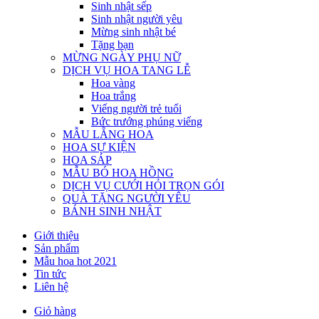
Sinh nhật sếp
Sinh nhật người yêu
Mừng sinh nhật bé
Tặng bạn
MỪNG NGÀY PHỤ NỮ
DỊCH VỤ HOA TANG LỄ
Hoa vàng
Hoa trắng
Viếng người trẻ tuổi
Bức trướng phúng viếng
MẪU LẴNG HOA
HOA SỰ KIỆN
HOA SÁP
MẪU BÓ HOA HỒNG
DỊCH VỤ CƯỚI HỎI TRỌN GÓI
QUÀ TẶNG NGƯỜI YÊU
BÁNH SINH NHẬT
Giới thiệu
Sản phẩm
Mẫu hoa hot 2021
Tin tức
Liên hệ
Giỏ hàng