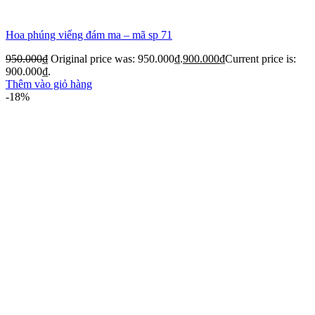
Hoa phúng viếng đám ma – mã sp 71
950.000
₫
Original price was: 950.000₫.
900.000
₫
Current price is:
900.000₫.
Thêm vào giỏ hàng
-18%