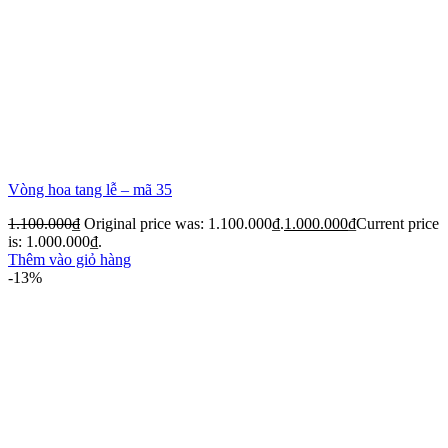
Vòng hoa tang lễ – mã 35
1.100.000
₫
Original price was: 1.100.000₫.
1.000.000
₫
Current price
is: 1.000.000₫.
Thêm vào giỏ hàng
-13%