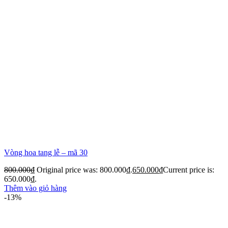
Vòng hoa tang lễ – mã 30
800.000
₫
Original price was: 800.000₫.
650.000
₫
Current price is:
650.000₫.
Thêm vào giỏ hàng
-13%