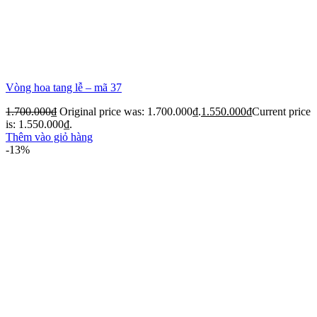
Vòng hoa tang lễ – mã 37
1.700.000
₫
Original price was: 1.700.000₫.
1.550.000
₫
Current price
is: 1.550.000₫.
Thêm vào giỏ hàng
-13%