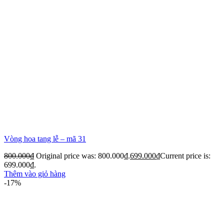
Vòng hoa tang lễ – mã 31
800.000
₫
Original price was: 800.000₫.
699.000
₫
Current price is:
699.000₫.
Thêm vào giỏ hàng
-17%