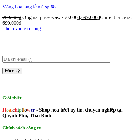
Vòng hoa tang lễ mã sp 68
750.000
₫
Original price was: 750.000₫.
699.000
₫
Current price is:
699.000₫.
Thêm vào giỏ hàng
Giới thiệu
H
o
a
i
c
h
i
p
f
l
o
w
er
- Shop hoa tươi uy tín, chuyên nghiệp tại
Quỳnh Phụ, Thái Bình
Chính sách công ty