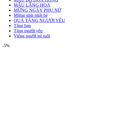
MẪU LẴNG HOA
MỪNG NGÀY PHỤ NỮ
Mừng sinh nhật bé
QUÀ TẶNG NGƯỜI YÊU
Tặng bạn
Tặng người yêu
Viếng người trẻ tuổi
-5%