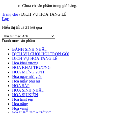
Chưa có sản phẩm trong giỏ hàng.
Trang chủ
/
DỊCH VỤ HOA TANG LỄ
Lọc
Hiển thị tất cả 21 kết quả
Danh mục sản phẩm
BÁNH SINH NHẬT
DỊCH VỤ CƯỚI HỎI TRỌN GÓI
DỊCH VỤ HOA TANG LỄ
Hoa khai trương
HOA KHAI TRƯƠNG
HOA MỪNG 20/11
Hoa ngày nhà giáo
Hoa ngày phụ nữ
HOA SÁP
HOA SINH NHẬT
HOA SỰ KIỆN
Hoa tặng sếp
Hoa trắng
Hoa vàng
MẪU BÓ HOA HỒNG