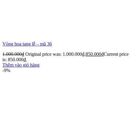
Vòng hoa tang lễ – mã 36
1.000.000
₫
Original price was: 1.000.000₫.
850.000
₫
Current price
is: 850.000₫.
Thêm vào giỏ hàng
-9%