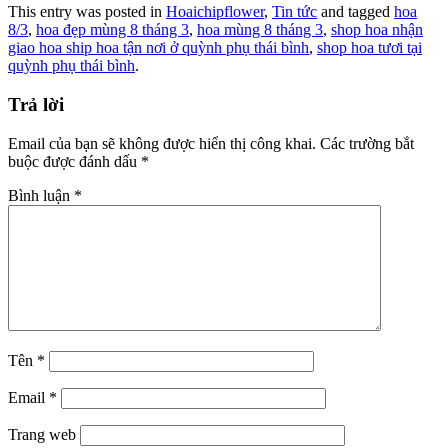
This entry was posted in
Hoaichipflower
,
Tin tức
and tagged
hoa
8/3
,
hoa đẹp mùng 8 tháng 3
,
hoa mùng 8 tháng 3
,
shop hoa nhận
giao hoa ship hoa tận nơi ở quỳnh phụ thái bình
,
shop hoa tươi tại
quỳnh phụ thái bình
.
Trả lời
Email của bạn sẽ không được hiển thị công khai.
Các trường bắt
buộc được đánh dấu
*
Bình luận
*
Tên
*
Email
*
Trang web