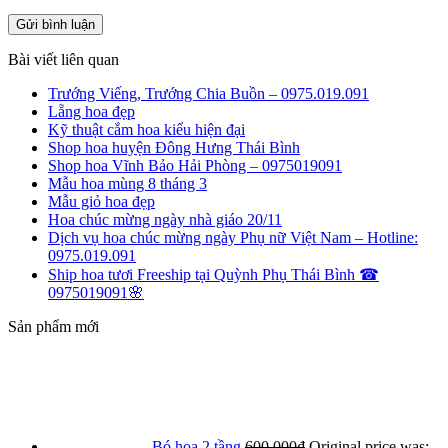
Bài viết liên quan
Trướng Viếng, Trướng Chia Buồn – 0975.019.091
Lẵng hoa đẹp
Kỹ thuật cắm hoa kiểu hiện đại
Shop hoa huyện Đông Hưng Thái Bình
Shop hoa Vĩnh Bảo Hải Phòng – 0975019091
Mẫu hoa mùng 8 tháng 3
Mẫu giỏ hoa đẹp
Hoa chúc mừng ngày nhà giáo 20/11
Dịch vụ hoa chúc mừng ngày Phụ nữ Việt Nam – Hotline:
0975.019.091
Ship hoa tươi Freeship tại Quỳnh Phụ Thái Bình ☎
0975019091🌸
Sản phẩm mới
Bó hoa 2 tầng
600.000
₫
Original price was: