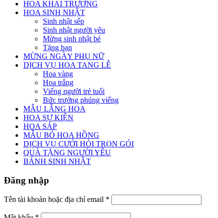
HOA KHAI TRƯƠNG
HOA SINH NHẬT
Sinh nhật sếp
Sinh nhật người yêu
Mừng sinh nhật bé
Tặng bạn
MỪNG NGÀY PHỤ NỮ
DỊCH VỤ HOA TANG LỄ
Hoa vàng
Hoa trắng
Viếng người trẻ tuổi
Bức trướng phúng viếng
MẪU LẴNG HOA
HOA SỰ KIỆN
HOA SÁP
MẪU BÓ HOA HỒNG
DỊCH VỤ CƯỚI HỎI TRỌN GÓI
QUÀ TẶNG NGƯỜI YÊU
BÁNH SINH NHẬT
Đăng nhập
Tên tài khoản hoặc địa chỉ email
*
Mật khẩu
*