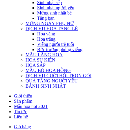
Sinh nhật sếp
Sinh nhật người yêu
Mừng sinh nhật bé
Tặng bạn
MỪNG NGÀY PHỤ NỮ
DỊCH VỤ HOA TANG LỄ
Hoa vàng
Hoa trắng
Viếng người trẻ tuổi
Bức trướng phúng viếng
MẪU LẴNG HOA
HOA SỰ KIỆN
HOA SÁP
MẪU BÓ HOA HỒNG
DỊCH VỤ CƯỚI HỎI TRỌN GÓI
QUÀ TẶNG NGƯỜI YÊU
BÁNH SINH NHẬT
Giới thiệu
Sản phẩm
Mẫu hoa hot 2021
Tin tức
Liên hệ
Giỏ hàng