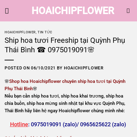
Skip
HOAICHIPFLOWER
to
content
HOAICHIPFLOWER
,
TIN TỨC
Ship hoa tươi Freeship tại Quỳnh Phụ
Thái Bình ☎ 0975019091🌸
POSTED ON
06/10/2021
BY
HOAICHIPFLOWER
🌸
Shop hoa Hoaichipflower chuyên ship hoa tươi tại Quỳnh
Phụ Thái Bình
🌸
Nếu bạn cần ship hoa tươi, ship hoa khai trương, ship hoa
chia buồn, ship hoa mừng sinh nhật tại khu vực Quỳnh Phụ,
Thái Bình hãy liên hệ ngay Hoaichipflower chúng mình nhé:
Hotline
: 0975019091 (zalo)/ 0965625622 (zalo)