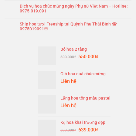
Dịch vụ hoa chúc mừng ngày Phụ nữ Việt Nam – Hotline:
0975.019.091
Ship hoa tươi Freeship tại Quỳnh Phụ Thái Bình ☎
0975019091🌸
Bó hoa 2 tầng
Original
Current
550.000
₫
600.000
₫
price
price
was:
is:
Giỏ hoa quả chúc mừng
600.000₫.
550.000₫.
Liên hệ
Lẵng hoa tông màu pastel
Liên hệ
Kệ hoa khai trương đẹp
Original
Current
639.000
₫
699.000
₫
price
price