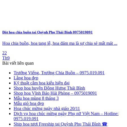
Đặt hoa chia buồn tại Quỳnh Phụ Thái Bình 0975019091
Hoa chia buồn, hoa tang lễ, hoa đám ma là sự chia sẻ mất mát ...
22
Th9
Bài viết liên quan
Trướng Viếng, Trướng Chia Buồn – 0975.019.091
Lẵng hoa đẹp
Kỹ thuật cắm hoa kiểu hiện đại
Shop hoa huyện Đông Hưng Thái Bình
Shop hoa Vĩnh Bảo Hải Phòng – 0975019091
Mẫu hoa mùng 8 tháng 3
Mẫu giỏ hoa đẹp
Hoa chúc mừng ngày nhà giáo 20/11
Dịch vụ hoa chúc mừng ngày Phụ nữ Việt Nam – Hotline:
0975.019.091
Ship hoa tươi Freeship tại Quỳnh Phụ Thái Bình ☎