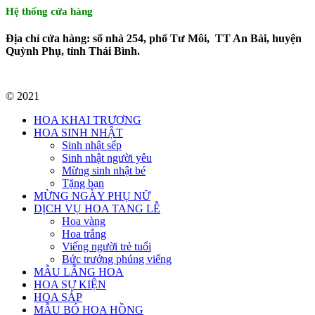
Hệ thống cửa hàng
Địa chỉ cửa hàng: số nhà 254, phố Tư Môi, TT An Bài, huyện
Quỳnh Phụ, tỉnh Thái Bình.
© 2021
HOA KHAI TRƯƠNG
HOA SINH NHẬT
Sinh nhật sếp
Sinh nhật người yêu
Mừng sinh nhật bé
Tặng bạn
MỪNG NGÀY PHỤ NỮ
DỊCH VỤ HOA TANG LỄ
Hoa vàng
Hoa trắng
Viếng người trẻ tuổi
Bức trướng phúng viếng
MẪU LẴNG HOA
HOA SỰ KIỆN
HOA SÁP
MẪU BÓ HOA HỒNG