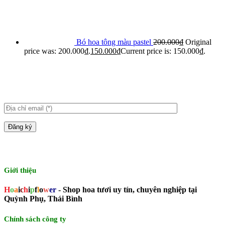
Bó hoa tông màu pastel
200.000
₫
Original
price was: 200.000₫.
150.000
₫
Current price is: 150.000₫.
Giới thiệu
H
o
a
i
c
h
i
p
f
l
o
w
er
- Shop hoa tươi uy tín, chuyên nghiệp tại
Quỳnh Phụ, Thái Bình
Chính sách công ty