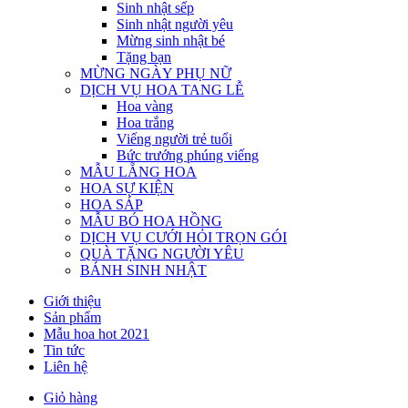
Sinh nhật sếp
Sinh nhật người yêu
Mừng sinh nhật bé
Tặng bạn
MỪNG NGÀY PHỤ NỮ
DỊCH VỤ HOA TANG LỄ
Hoa vàng
Hoa trắng
Viếng người trẻ tuổi
Bức trướng phúng viếng
MẪU LẴNG HOA
HOA SỰ KIỆN
HOA SÁP
MẪU BÓ HOA HỒNG
DỊCH VỤ CƯỚI HỎI TRỌN GÓI
QUÀ TẶNG NGƯỜI YÊU
BÁNH SINH NHẬT
Giới thiệu
Sản phẩm
Mẫu hoa hot 2021
Tin tức
Liên hệ
Giỏ hàng