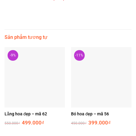
Sản phẩm tương tự
-9%
-11%
Lẵng hoa đẹp – mã 62
Bó hoa đẹp – mã 56
Original
Current
Original
Current
499.000
₫
399.000
₫
550.000
₫
450.000
₫
price
price
price
price
was:
is:
was:
is:
550.000₫.
499.000₫.
450.000₫.
399.000₫.