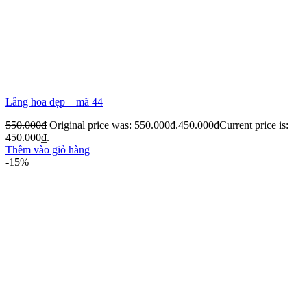
Lẵng hoa đẹp – mã 44
550.000
₫
Original price was: 550.000₫.
450.000
₫
Current price is:
450.000₫.
Thêm vào giỏ hàng
-15%