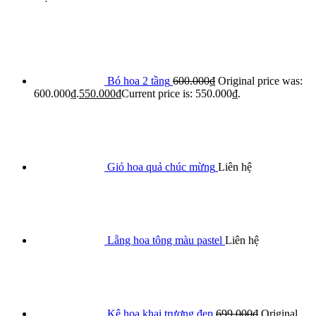
Bó hoa 2 tầng
600.000
₫
Original price was:
600.000₫.
550.000
₫
Current price is: 550.000₫.
Giỏ hoa quả chúc mừng
Liên hệ
Lẵng hoa tông màu pastel
Liên hệ
Kệ hoa khai trương đẹp
699.000
₫
Original