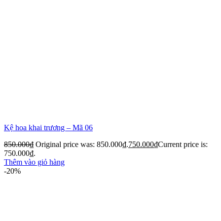
Kệ hoa khai trương – Mã 06
850.000
₫
Original price was: 850.000₫.
750.000
₫
Current price is:
750.000₫.
Thêm vào giỏ hàng
-20%