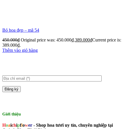
Bó hoa đẹp – mã 54
450.000
₫
Original price was: 450.000₫.
389.000
₫
Current price is:
389.000₫.
Thêm vào giỏ hàng
Giới thiệu
H
o
a
i
c
h
i
p
f
l
o
w
er
- Shop hoa tươi uy tín, chuyên nghiệp tại