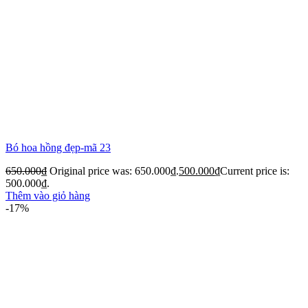
Bó hoa hồng đẹp-mã 23
650.000
₫
Original price was: 650.000₫.
500.000
₫
Current price is:
500.000₫.
Thêm vào giỏ hàng
-17%