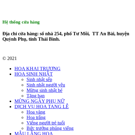
Hệ thống cửa hàng
Địa chỉ cửa hàng: số nhà 254, phố Tư Môi, TT An Bài, huyện
Quỳnh Phụ, tỉnh Thái Bình.
© 2021
HOA KHAI TRƯƠNG
HOA SINH NHẬT
Sinh nhật sếp
Sinh nhật người yêu
Mừng sinh nhật bé
Tặng bạn
MỪNG NGÀY PHỤ NỮ
DỊCH VỤ HOA TANG LỄ
Hoa vàng
Hoa trắng
Viếng người trẻ tuổi
Bức trướng phúng viếng
MẪU LẴNG HOA