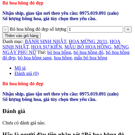
Bó hoa hồng đỏ đẹp
Nhận ship, giao tận nơi theo yêu cầu: 0975.019.091 (zalo)
Số lượng bông hoa, giá tùy chọn theo yêu cầu.
Bó hoa hồng đỏ đẹp số lượng
Thêm vào giỏ hàng
Danh mục:
BÁNH SINH NHẬT
,
HOA MỪNG 20/11
,
HOA
SINH NHẬT
,
HOA SỰ KIỆN
,
MẪU BÓ HOA HỒNG
,
MỪNG
NGÀY PHỤ NỮ
Thẻ:
bó hoa hồng
,
bó hoa hồng đỏ
,
bó hoa hồng
đỏ đẹp
,
bó hoa hồng sang
,
hoa hồng
,
mẫu bó hoa hồng
Mô tả
Đánh giá (0)
Bó hoa hồng đỏ đẹp
Nhận ship, giao tận nơi theo yêu cầu: 0975.019.091 (zalo)
Số lượng bông hoa, giá tùy chọn theo yêu cầu.
Đánh giá
Chưa có đánh giá nào.
Hãy là người đầu tiên nhận xét “Bó hoa hồng đỏ