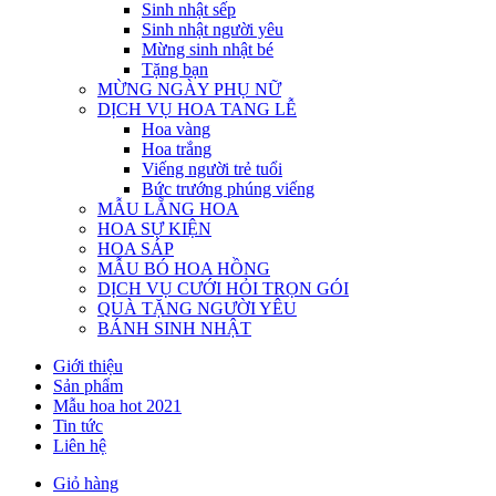
Sinh nhật sếp
Sinh nhật người yêu
Mừng sinh nhật bé
Tặng bạn
MỪNG NGÀY PHỤ NỮ
DỊCH VỤ HOA TANG LỄ
Hoa vàng
Hoa trắng
Viếng người trẻ tuổi
Bức trướng phúng viếng
MẪU LẴNG HOA
HOA SỰ KIỆN
HOA SÁP
MẪU BÓ HOA HỒNG
DỊCH VỤ CƯỚI HỎI TRỌN GÓI
QUÀ TẶNG NGƯỜI YÊU
BÁNH SINH NHẬT
Giới thiệu
Sản phẩm
Mẫu hoa hot 2021
Tin tức
Liên hệ
Giỏ hàng