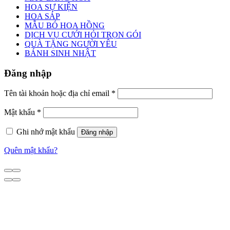
HOA SỰ KIỆN
HOA SÁP
MẪU BÓ HOA HỒNG
DỊCH VỤ CƯỚI HỎI TRỌN GÓI
QUÀ TẶNG NGƯỜI YÊU
BÁNH SINH NHẬT
Đăng nhập
Tên tài khoản hoặc địa chỉ email
*
Mật khẩu
*
Ghi nhớ mật khẩu
Đăng nhập
Quên mật khẩu?