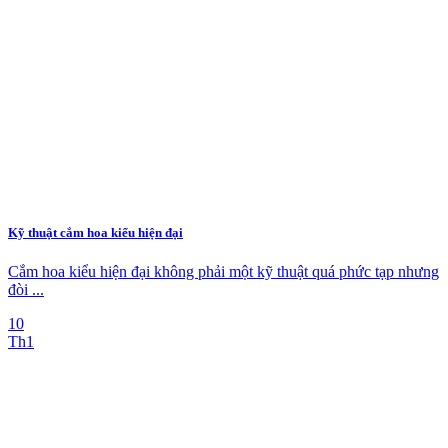
Kỹ thuật cắm hoa kiểu hiện đại
Cắm hoa kiểu hiện đại không phải một kỹ thuật quá phức tạp nhưng
đòi ...
10
Th1