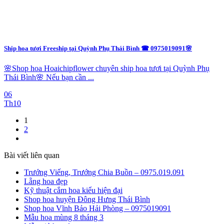
Ship hoa tươi Freeship tại Quỳnh Phụ Thái Bình ☎ 0975019091🌸
🌸Shop hoa Hoaichipflower chuyên ship hoa tươi tại Quỳnh Phụ
Thái Bình🌸 Nếu bạn cần ...
06
Th10
1
2
Bài viết liên quan
Trướng Viếng, Trướng Chia Buồn – 0975.019.091
Lẵng hoa đẹp
Kỹ thuật cắm hoa kiểu hiện đại
Shop hoa huyện Đông Hưng Thái Bình
Shop hoa Vĩnh Bảo Hải Phòng – 0975019091
Mẫu hoa mùng 8 tháng 3