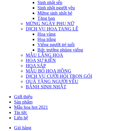
Sinh nhật sếp
Sinh nhật người yêu
Mừng sinh nhật bé
Tặng bạn
MỪNG NGÀY PHỤ NỮ
DỊCH VỤ HOA TANG LỄ
Hoa vàng
Hoa trắng
Viếng người trẻ tuổi
Bức trướng phúng viếng
MẪU LẴNG HOA
HOA SỰ KIỆN
HOA SÁP
MẪU BÓ HOA HỒNG
DỊCH VỤ CƯỚI HỎI TRỌN GÓI
QUÀ TẶNG NGƯỜI YÊU
BÁNH SINH NHẬT
Giới thiệu
Sản phẩm
Mẫu hoa hot 2021
Tin tức
Liên hệ
Giỏ hàng