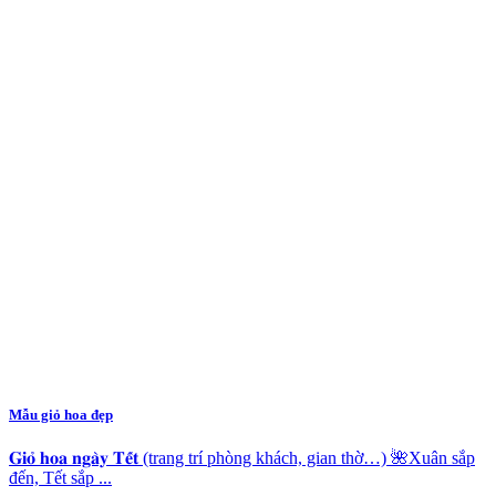
Mẫu giỏ hoa đẹp
𝐆𝐢𝐨̉ 𝐡𝐨𝐚 𝐧𝐠𝐚̀𝐲 𝐓𝐞̂́𝐭 (trang trí phòng khách, gian thờ…) 🌺Xuân sắp
đến, Tết sắp ...