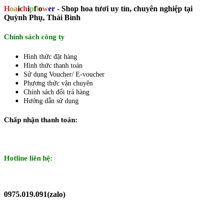
H
o
a
i
c
h
i
p
f
l
o
w
er
- Shop hoa tươi uy tín, chuyên nghiệp tại
Quỳnh Phụ, Thái Bình
Chính sách công ty
Hình thức đặt hàng
Hình thức thanh toán
Sử dụng Voucher/ E-voucher
Phương thức vận chuyên
Chính sách đổi trả hàng
Hướng dẫn sử dụng
Chấp nhận thanh toán:
Hotline liên hệ:
0975.019.091(zalo)