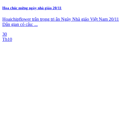
Hoa chúc mừng ngày nhà giáo 20/11
Hoaichipflower trân trọng tri ân Ngày Nhà giáo Việt Nam 20/11
Dân gian có câu: ...
30
Th10