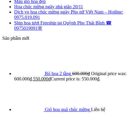
Mẫu giỏ hoa đẹp
Hoa chúc mừng ngày nhà giáo 20/11
Dịch vụ hoa chúc mừng ngày Phụ nữ Việt Nam – Hotline:
0975.019.091
Ship hoa tươi Freeship tại Quỳnh Phụ Thái Bình ☎
0975019091🌸
Sản phẩm mới
Bó hoa 2 tầng
600.000
₫
Original price was:
600.000₫.
550.000
₫
Current price is: 550.000₫.
Giỏ hoa quả chúc mừng
Liên hệ