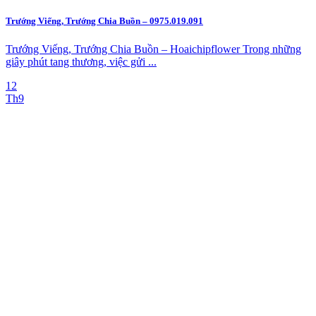
Trướng Viếng, Trướng Chia Buồn – 0975.019.091
Trướng Viếng, Trướng Chia Buồn – Hoaichipflower Trong những
giây phút tang thương, việc gửi ...
12
Th9