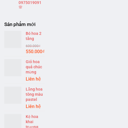
0975019091
🌸
Sản phẩm mới
Bó hoa 2
tầng
600.000
₫
Original
Current
550.000
₫
price
price
Giỏ hoa
was:
is:
quả chúc
600.000₫.
550.000₫.
mừng
Liên hệ
Lẵng hoa
tông màu
pastel
Liên hệ
Kệ hoa
khai
trương