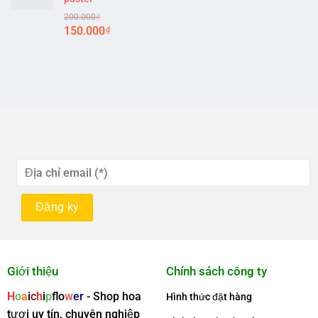
200.000
₫
Original
Current
150.000
₫
price
price
was:
is:
200.000₫.
150.000₫.
Giới thiệu
Chính sách công ty
H
o
a
i
c
h
i
p
f
o
w
er
- Shop hoa
Hình thức đặt hàng
tươi uy tín, chuyên nghiệp