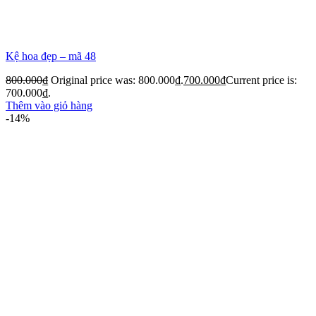
Kệ hoa đẹp – mã 48
800.000
₫
Original price was: 800.000₫.
700.000
₫
Current price is:
700.000₫.
Thêm vào giỏ hàng
-14%