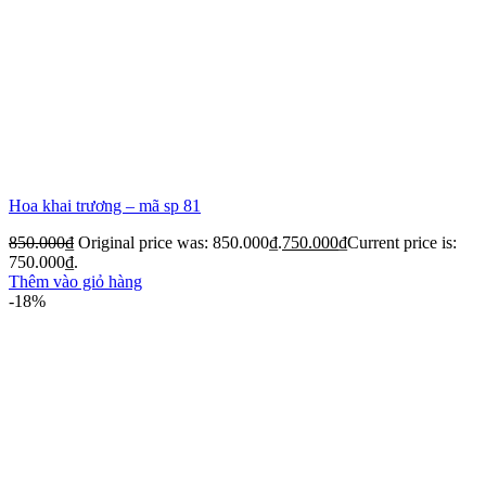
Hoa khai trương – mã sp 81
850.000
₫
Original price was: 850.000₫.
750.000
₫
Current price is:
750.000₫.
Thêm vào giỏ hàng
-18%