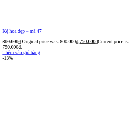
Kệ hoa đẹp – mã 47
800.000
₫
Original price was: 800.000₫.
750.000
₫
Current price is:
750.000₫.
Thêm vào giỏ hàng
-13%