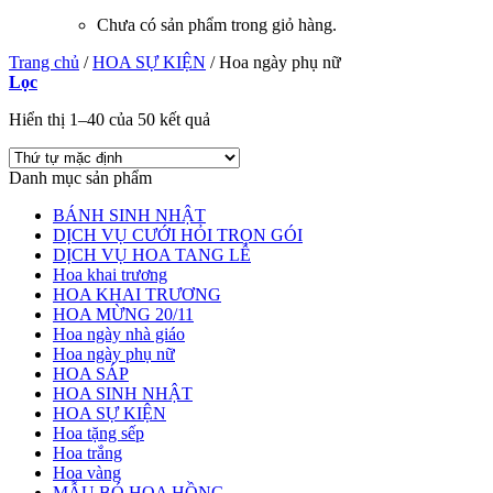
Chưa có sản phẩm trong giỏ hàng.
Trang chủ
/
HOA SỰ KIỆN
/
Hoa ngày phụ nữ
Lọc
Hiển thị 1–40 của 50 kết quả
Danh mục sản phẩm
BÁNH SINH NHẬT
DỊCH VỤ CƯỚI HỎI TRỌN GÓI
DỊCH VỤ HOA TANG LỄ
Hoa khai trương
HOA KHAI TRƯƠNG
HOA MỪNG 20/11
Hoa ngày nhà giáo
Hoa ngày phụ nữ
HOA SÁP
HOA SINH NHẬT
HOA SỰ KIỆN
Hoa tặng sếp
Hoa trắng
Hoa vàng
MẪU BÓ HOA HỒNG