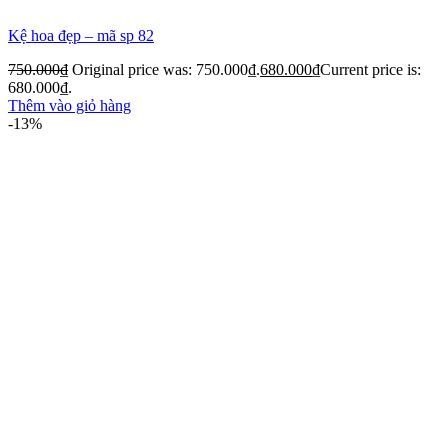
Kệ hoa đẹp – mã sp 82
750.000
₫
Original price was: 750.000₫.
680.000
₫
Current price is:
680.000₫.
Thêm vào giỏ hàng
-13%