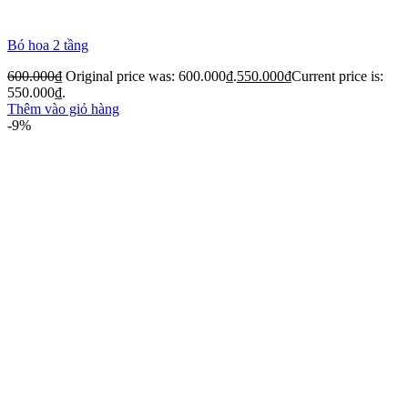
Bó hoa 2 tầng
600.000
₫
Original price was: 600.000₫.
550.000
₫
Current price is:
550.000₫.
Thêm vào giỏ hàng
-9%