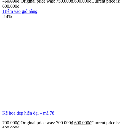
750.000
₫
Original price was: 750.000₫.
600.000
₫
Current price is:
600.000₫.
Thêm vào giỏ hàng
-14%
Kệ hoa đẹp hiện đại – mã 78
700.000
₫
Original price was: 700.000₫.
600.000
₫
Current price is:
600.000₫.