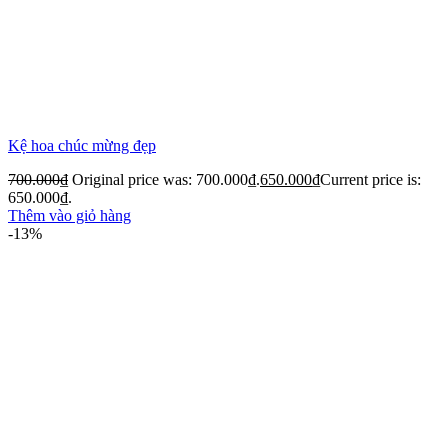
Kệ hoa chúc mừng đẹp
700.000
₫
Original price was: 700.000₫.
650.000
₫
Current price is:
650.000₫.
Thêm vào giỏ hàng
-13%