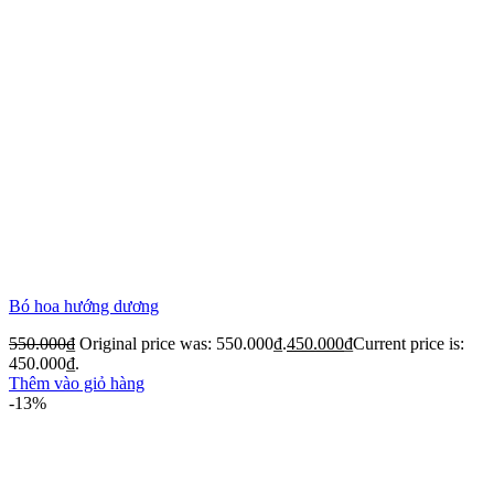
Bó hoa hướng dương
550.000
₫
Original price was: 550.000₫.
450.000
₫
Current price is:
450.000₫.
Thêm vào giỏ hàng
-13%