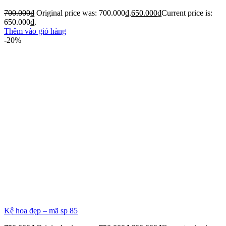
700.000
₫
Original price was: 700.000₫.
650.000
₫
Current price is:
650.000₫.
Thêm vào giỏ hàng
-20%
Kệ hoa đẹp – mã sp 85