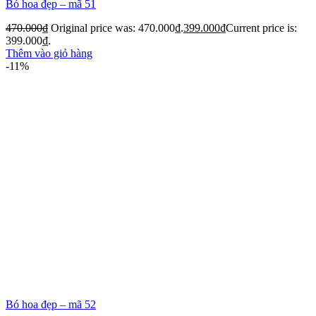
Bó hoa đẹp – mã 51
470.000
₫
Original price was: 470.000₫.
399.000
₫
Current price is:
399.000₫.
Thêm vào giỏ hàng
-11%
Bó hoa đẹp – mã 52