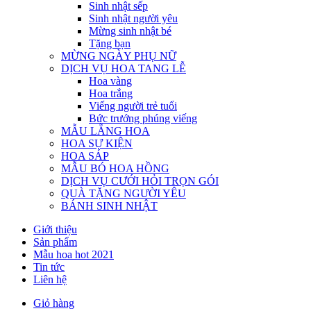
Sinh nhật sếp
Sinh nhật người yêu
Mừng sinh nhật bé
Tặng bạn
MỪNG NGÀY PHỤ NỮ
DỊCH VỤ HOA TANG LỄ
Hoa vàng
Hoa trắng
Viếng người trẻ tuổi
Bức trướng phúng viếng
MẪU LẴNG HOA
HOA SỰ KIỆN
HOA SÁP
MẪU BÓ HOA HỒNG
DỊCH VỤ CƯỚI HỎI TRỌN GÓI
QUÀ TẶNG NGƯỜI YÊU
BÁNH SINH NHẬT
Giới thiệu
Sản phẩm
Mẫu hoa hot 2021
Tin tức
Liên hệ
Giỏ hàng