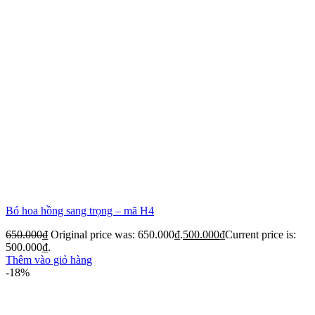
Bó hoa hồng sang trọng – mã H4
650.000
₫
Original price was: 650.000₫.
500.000
₫
Current price is:
500.000₫.
Thêm vào giỏ hàng
-18%