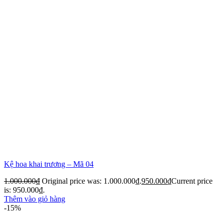
Kệ hoa khai trương – Mã 04
1.000.000
₫
Original price was: 1.000.000₫.
950.000
₫
Current price
is: 950.000₫.
Thêm vào giỏ hàng
-15%