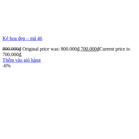
Kệ hoa đẹp – mã 46
800.000
₫
Original price was: 800.000₫.
700.000
₫
Current price is:
700.000₫.
Thêm vào giỏ hàng
-6%