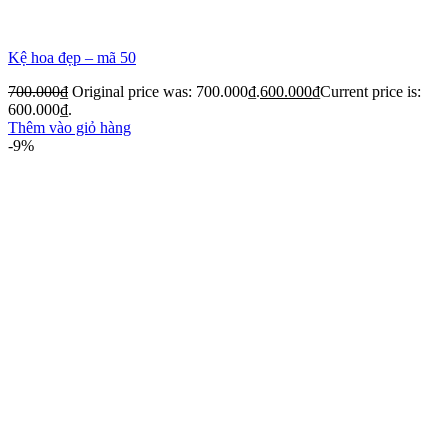
Kệ hoa đẹp – mã 50
700.000
₫
Original price was: 700.000₫.
600.000
₫
Current price is:
600.000₫.
Thêm vào giỏ hàng
-9%