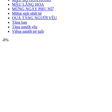
MẪU LẴNG HOA
MỪNG NGÀY PHỤ NỮ
Mừng sinh nhật bé
QUÀ TẶNG NGƯỜI YÊU
Tặng bạn
Tặng người yêu
Viếng người trẻ tuổi
-8%