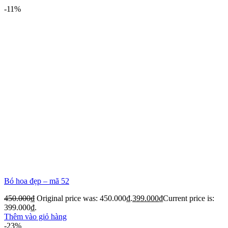
-11%
Bó hoa đẹp – mã 52
450.000
₫
Original price was: 450.000₫.
399.000
₫
Current price is:
399.000₫.
Thêm vào giỏ hàng
-23%