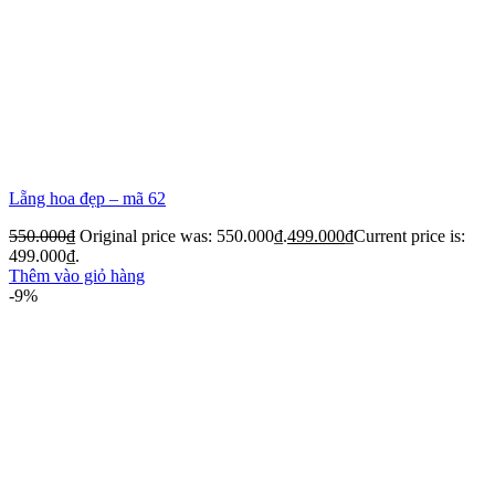
Lẵng hoa đẹp – mã 62
550.000
₫
Original price was: 550.000₫.
499.000
₫
Current price is:
499.000₫.
Thêm vào giỏ hàng
-9%