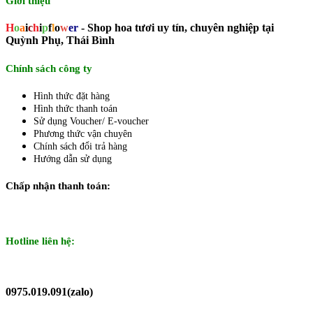
Giới thiệu
H
o
a
i
c
h
i
p
f
l
o
w
er
- Shop hoa tươi uy tín, chuyên nghiệp tại
Quỳnh Phụ, Thái Bình
Chính sách công ty
Hình thức đặt hàng
Hình thức thanh toán
Sử dụng Voucher/ E-voucher
Phương thức vận chuyên
Chính sách đổi trả hàng
Hướng dẫn sử dụng
Chấp nhận thanh toán:
Hotline liên hệ:
0975.019.091(zalo)