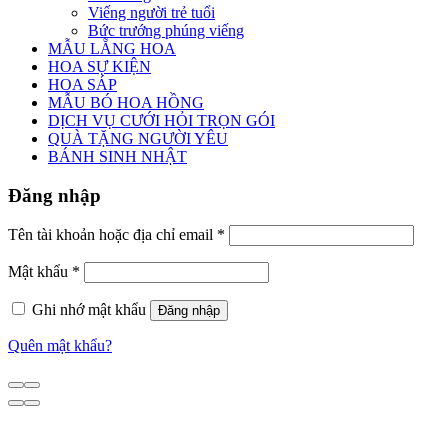
Viếng người trẻ tuổi
Bức trướng phúng viếng
MẪU LẴNG HOA
HOA SỰ KIỆN
HOA SÁP
MẪU BÓ HOA HỒNG
DỊCH VỤ CƯỚI HỎI TRỌN GÓI
QUÀ TẶNG NGƯỜI YÊU
BÁNH SINH NHẬT
Đăng nhập
Tên tài khoản hoặc địa chỉ email
*
Mật khẩu
*
Ghi nhớ mật khẩu
Đăng nhập
Quên mật khẩu?