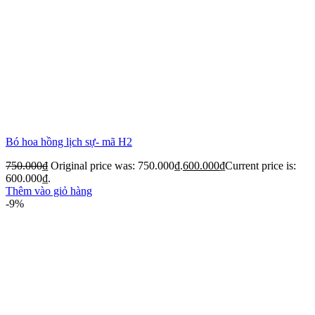
Bó hoa hồng lịch sự- mã H2
750.000
₫
Original price was: 750.000₫.
600.000
₫
Current price is:
600.000₫.
Thêm vào giỏ hàng
-9%