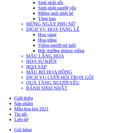
Sinh nhật sếp
Sinh nhật người yêu
Mừng sinh nhật bé
Tặng bạn
MỪNG NGÀY PHỤ NỮ
DỊCH VỤ HOA TANG LỄ
Hoa vàng
Hoa trắng
Viếng người trẻ tuổi
Bức trướng phúng viếng
MẪU LẴNG HOA
HOA SỰ KIỆN
HOA SÁP
MẪU BÓ HOA HỒNG
DỊCH VỤ CƯỚI HỎI TRỌN GÓI
QUÀ TẶNG NGƯỜI YÊU
BÁNH SINH NHẬT
Giới thiệu
Sản phẩm
Mẫu hoa hot 2021
Tin tức
Liên hệ
Giỏ hàng