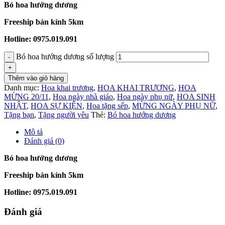
Bó hoa hướng dương
Freeship bán kính 5km
Hotline: 0975.019.091
Bó hoa hướng dương số lượng
Thêm vào giỏ hàng
Danh mục:
Hoa khai trương
,
HOA KHAI TRƯƠNG
,
HOA
MỪNG 20/11
,
Hoa ngày nhà giáo
,
Hoa ngày phụ nữ
,
HOA SINH
NHẬT
,
HOA SỰ KIỆN
,
Hoa tặng sếp
,
MỪNG NGÀY PHỤ NỮ
,
Tặng bạn
,
Tặng người yêu
Thẻ:
Bó hoa hướng dương
Mô tả
Đánh giá (0)
Bó hoa hướng dương
Freeship bán kính 5km
Hotline: 0975.019.091
Đánh giá