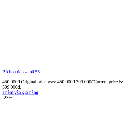
Bó hoa đẹp – mã 55
450.000
₫
Original price was: 450.000₫.
399.000
₫
Current price is:
399.000₫.
Thêm vào giỏ hàng
-23%