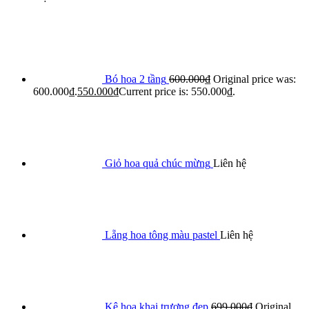
Bó hoa 2 tầng
600.000
₫
Original price was:
600.000₫.
550.000
₫
Current price is: 550.000₫.
Giỏ hoa quả chúc mừng
Liên hệ
Lẵng hoa tông màu pastel
Liên hệ
Kệ hoa khai trương đẹp
699.000
₫
Original