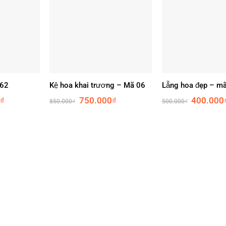
 62
Kệ hoa khai trương – Mã 06
Lẵng hoa đẹp – m
Current
Original
Current
Original
₫
750.000
₫
400.000
850.000
₫
500.000
₫
price
price
price
price
is:
was:
is:
was:
.
399.000₫.
850.000₫.
750.000₫.
500.000₫