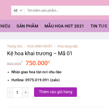
Tìm
kiếm:
THIỆU
SẢN PHẨM
MẪU HOA HOT 2021
TIN TỨC
Trang chủ
/
HOA SINH NHẬT
/
Hoa tặng sếp
Kệ hoa khai trương – Mã 01
Original
₫
Current
₫
750.000
850.000
price
price
Nhận giao hoa tận nơi chu đáo
was:
is:
850.000₫.
750.000₫.
Hotline: 0975.019.091 (zalo)
Kệ hoa khai trương - Mã 01 số lượng
Thêm vào giỏ hàng