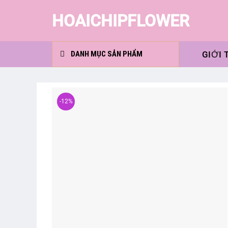
Skip
HOAICHIPFLOWER
to
content
GIỚI 
DANH MỤC SẢN PHẨM
-12%