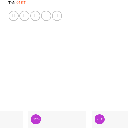
01KT
Thẻ:
-12%
-20%