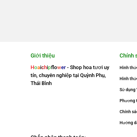
Giới thiệu
Chính 
H
o
a
i
c
h
i
p
f
o
w
er
- Shop hoa tươi uy
Hình thứ
tín, chuyên nghiệp tại Quỳnh Phụ,
Hình thứ
Thái Bình
Sử dụng 
Phương 
Chính sá
Hướng d