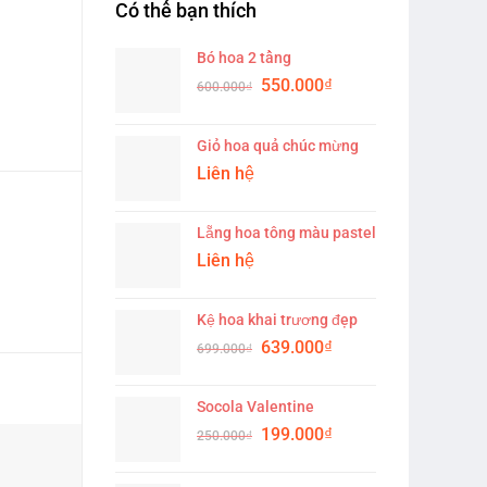
Có thể bạn thích
Bó hoa 2 tầng
Original
Current
550.000
₫
600.000
₫
price
price
was:
is:
Giỏ hoa quả chúc mừng
600.000₫.
550.000₫.
Liên hệ
Lẵng hoa tông màu pastel
Liên hệ
Kệ hoa khai trương đẹp
Original
Current
639.000
₫
699.000
₫
price
price
was:
is:
Socola Valentine
699.000₫.
639.000₫.
Original
Current
199.000
₫
250.000
₫
-13%
-14%
price
price
was:
is: