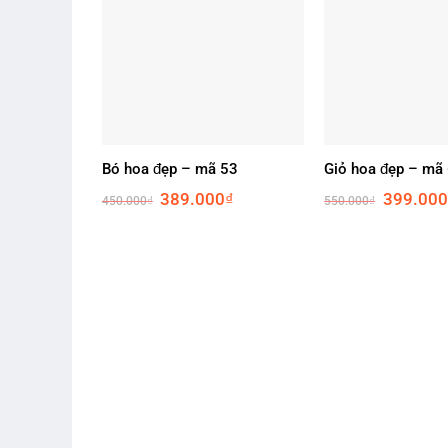
Bó hoa đẹp – mã 53
Giỏ hoa đẹp – mã
Original
Current
Original
389.000
₫
399.000
450.000
₫
550.000
₫
price
price
price
was:
is:
was:
450.000₫.
389.000₫.
550.000₫