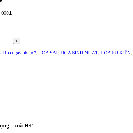
0.000₫.
o
,
Hoa ngày phụ nữ
,
HOA SÁP
,
HOA SINH NHẬT
,
HOA SỰ KIỆN
trọng – mã H4”