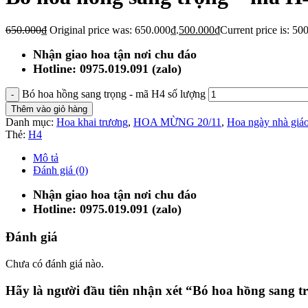
650.000
₫
Original price was: 650.000₫.
500.000
₫
Current price is: 50
Nhận giao hoa tận nơi chu đáo
Hotline: 0975.019.091 (zalo)
Bó hoa hồng sang trọng - mã H4 số lượng
Thêm vào giỏ hàng
Danh mục:
Hoa khai trương
,
HOA MỪNG 20/11
,
Hoa ngày nhà giá
Thẻ:
H4
Mô tả
Đánh giá (0)
Nhận giao hoa tận nơi chu đáo
Hotline: 0975.019.091 (zalo)
Đánh giá
Chưa có đánh giá nào.
Hãy là người đầu tiên nhận xét “Bó hoa hồng sang 