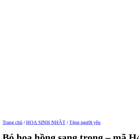
Trang chủ
/
HOA SINH NHẬT
/
Tặng người yêu
Bó hoa hồng sang trọng – mã H