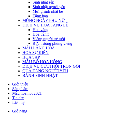
Sinh nhật sếp
Sinh nhật người yêu
Mừng sinh nhật bé
Tặng bạn
MỪNG NGÀY PHỤ NỮ
DỊCH VỤ HOA TANG LỄ
Hoa vàng
Hoa trắng
Viếng người trẻ tuổi
Bức trướng phúng viếng
MẪU LẴNG HOA
HOA SỰ KIỆN
HOA SÁP
MẪU BÓ HOA HỒNG
DỊCH VỤ CƯỚI HỎI TRỌN GÓI
QUÀ TẶNG NGƯỜI YÊU
BÁNH SINH NHẬT
Giới thiệu
Sản phẩm
Mẫu hoa hot 2021
Tin tức
Liên hệ
Giỏ hàng