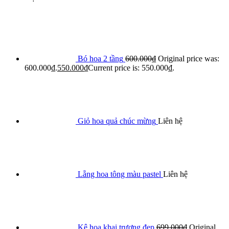
Bó hoa 2 tầng
600.000
₫
Original price was:
600.000₫.
550.000
₫
Current price is: 550.000₫.
Giỏ hoa quả chúc mừng
Liên hệ
Lẵng hoa tông màu pastel
Liên hệ
Kệ hoa khai trương đẹp
699.000
₫
Original