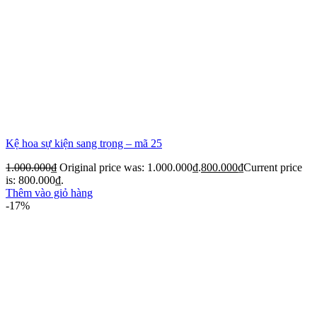
Kệ hoa sự kiện sang trọng – mã 25
1.000.000
₫
Original price was: 1.000.000₫.
800.000
₫
Current price
is: 800.000₫.
Thêm vào giỏ hàng
-17%