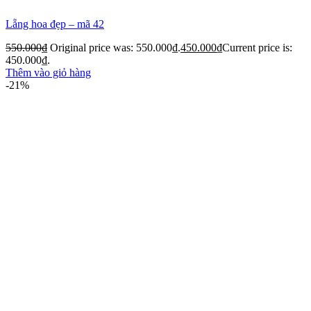
Lẵng hoa đẹp – mã 42
550.000
₫
Original price was: 550.000₫.
450.000
₫
Current price is:
450.000₫.
Thêm vào giỏ hàng
-21%