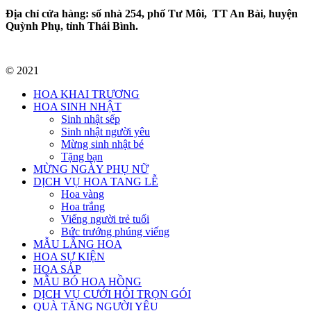
Địa chỉ cửa hàng: số nhà 254, phố Tư Môi, TT An Bài, huyện
Quỳnh Phụ, tỉnh Thái Bình.
© 2021
HOA KHAI TRƯƠNG
HOA SINH NHẬT
Sinh nhật sếp
Sinh nhật người yêu
Mừng sinh nhật bé
Tặng bạn
MỪNG NGÀY PHỤ NỮ
DỊCH VỤ HOA TANG LỄ
Hoa vàng
Hoa trắng
Viếng người trẻ tuổi
Bức trướng phúng viếng
MẪU LẴNG HOA
HOA SỰ KIỆN
HOA SÁP
MẪU BÓ HOA HỒNG
DỊCH VỤ CƯỚI HỎI TRỌN GÓI
QUÀ TẶNG NGƯỜI YÊU