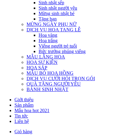
Sinh nhật sếp
Sinh nhật người yêu
Mừng sinh nhật bé
Tặng bạn
MỪNG NGÀY PHỤ NỮ
DỊCH VỤ HOA TANG LỄ
Hoa vàng
Hoa trắng
Viếng người trẻ tuổi
Bức trướng phúng viếng
MẪU LẴNG HOA
HOA SỰ KIỆN
HOA SÁP
MẪU BÓ HOA HỒNG
DỊCH VỤ CƯỚI HỎI TRỌN GÓI
QUÀ TẶNG NGƯỜI YÊU
BÁNH SINH NHẬT
Giới thiệu
Sản phẩm
Mẫu hoa hot 2021
Tin tức
Liên hệ
Giỏ hàng