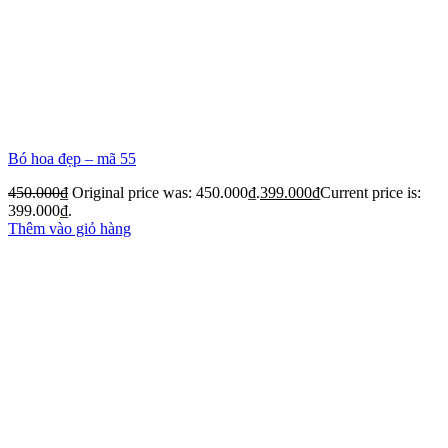
Bó hoa đẹp – mã 55
450.000
₫
Original price was: 450.000₫.
399.000
₫
Current price is:
399.000₫.
Thêm vào giỏ hàng