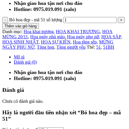
Nhận giao hoa tận nơi chu đáo
Hotline: 0975.019.091 (zalo)
Bó hoa đẹp - mã 51 số lượng
Thêm vào giỏ hàng
Danh mục:
Hoa khai trương
,
HOA KHAI TRƯƠNG
,
HOA
MỪNG 20/11
,
Hoa ngày nhà giáo
,
Hoa ngày phụ nữ
,
HOA SÁP
,
HOA SINH NHẬT
,
HOA SỰ KIỆN
,
Hoa tặng sếp
,
MỪNG
NGÀY PHỤ NỮ
,
Tặng bạn
,
Tặng người yêu
Thẻ:
51
,
51BH
Mô tả
Đánh giá (0)
Nhận giao hoa tận nơi chu đáo
Hotline: 0975.019.091 (zalo)
Đánh giá
Chưa có đánh giá nào.
Hãy là người đầu tiên nhận xét “Bó hoa đẹp – mã
51”