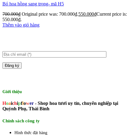
Bó hoa hồng sang trọng- mã H5
700.000
₫
Original price was: 700.000₫.
550.000
₫
Current price is:
550.000₫.
Thêm vào giỏ hàng
Giới thiệu
H
o
a
i
c
h
i
p
f
l
o
w
er
- Shop hoa tươi uy tín, chuyên nghiệp tại
Quỳnh Phụ, Thái Bình
Chính sách công ty
Hình thức đặt hàng