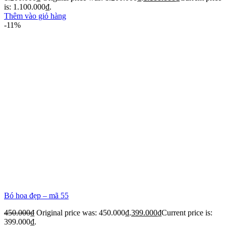
is: 1.100.000₫.
Thêm vào giỏ hàng
-11%
Bó hoa đẹp – mã 55
450.000
₫
Original price was: 450.000₫.
399.000
₫
Current price is:
399.000₫.