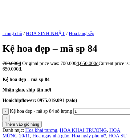
Trang chủ
/
HOA SINH NHẬT
/
Hoa tặng sếp
Kệ hoa đẹp – mã sp 84
700.000
₫
Original price was: 700.000₫.
650.000
₫
Current price is:
650.000₫.
Kệ hoa đẹp – mã sp 84
Nhận giao, ship tận nơi
Hoaichipflower: 0975.019.091 (zalo)
Kệ hoa đẹp - mã sp 84 số lượng
Thêm vào giỏ hàng
Danh mục:
Hoa khai trương
,
HOA KHAI TRƯƠNG
,
HOA
MỪNG 20/11
,
Hoa ngày nhà giáo
,
Hoa ngày phụ nữ
,
HOA SỰ