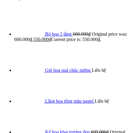
Bó hoa 2 tầng
600.000
₫
Original price was:
600.000₫.
550.000
₫
Current price is: 550.000₫.
Giỏ hoa quả chúc mừng
Liên hệ
Lẵng hoa tông màu pastel
Liên hệ
Kệ hoa khai trương đẹp
699.000
₫
Original