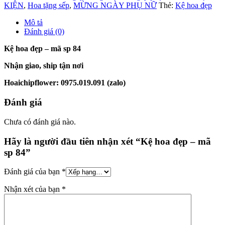
KIỆN
,
Hoa tặng sếp
,
MỪNG NGÀY PHỤ NỮ
Thẻ:
Kệ hoa đẹp
Mô tả
Đánh giá (0)
Kệ hoa đẹp – mã sp 84
Nhận giao, ship tận nơi
Hoaichipflower: 0975.019.091 (zalo)
Đánh giá
Chưa có đánh giá nào.
Hãy là người đầu tiên nhận xét “Kệ hoa đẹp – mã
sp 84”
Đánh giá của bạn
*
Nhận xét của bạn
*