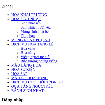
© 2021
HOA KHAI TRƯƠNG
HOA SINH NHẬT
Sinh nhật sếp
Sinh nhật người yêu
Mừng sinh nhật bé
Tặng bạn
MỪNG NGÀY PHỤ NỮ
DỊCH VỤ HOA TANG LỄ
Hoa vàng
Hoa trắng
Viếng người trẻ tuổi
Bức trướng phúng viếng
MẪU LẴNG HOA
HOA SỰ KIỆN
HOA SÁP
MẪU BÓ HOA HỒNG
DỊCH VỤ CƯỚI HỎI TRỌN GÓI
QUÀ TẶNG NGƯỜI YÊU
BÁNH SINH NHẬT
Đăng nhập