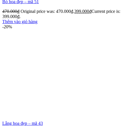
Bó hoa đẹp – mã 51
470.000
₫
Original price was: 470.000₫.
399.000
₫
Current price is:
399.000₫.
Thêm vào giỏ hàng
-20%
Lẵng hoa đẹp – mã 43