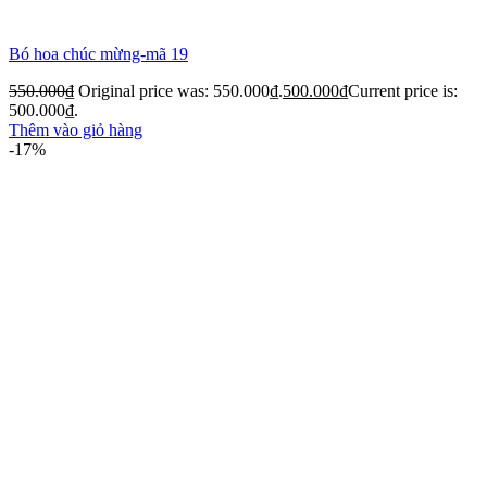
Bó hoa chúc mừng-mã 19
550.000
₫
Original price was: 550.000₫.
500.000
₫
Current price is:
500.000₫.
Thêm vào giỏ hàng
-17%