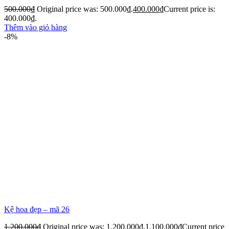
500.000
₫
Original price was: 500.000₫.
400.000
₫
Current price is:
400.000₫.
Thêm vào giỏ hàng
-8%
Kệ hoa đẹp – mã 26
1.200.000
₫
Original price was: 1.200.000₫.
1.100.000
₫
Current price