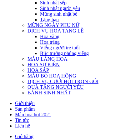
Sinh nhật sếp
Sinh nhật người yêu
Mừng sinh nhật bé
Tặng bạn
MỪNG NGÀY PHỤ NỮ
DỊCH VỤ HOA TANG LỄ
Hoa vàng
Hoa trắng
Viếng người trẻ tuổi
Bức trướng phúng viếng
MẪU LẴNG HOA
HOA SỰ KIỆN
HOA SÁP
MẪU BÓ HOA HỒNG
DỊCH VỤ CƯỚI HỎI TRỌN GÓI
QUÀ TẶNG NGƯỜI YÊU
BÁNH SINH NHẬT
Giới thiệu
Sản phẩm
Mẫu hoa hot 2021
Tin tức
Liên hệ
Giỏ hàng