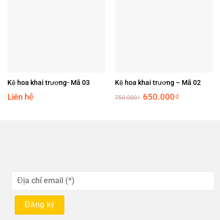
Kệ hoa khai trương- Mã 03
Kệ hoa khai trương – Mã 02
Original
Current
Liên hệ
650.000
₫
750.000
₫
price
price
was:
is:
750.000₫.
650.000₫.