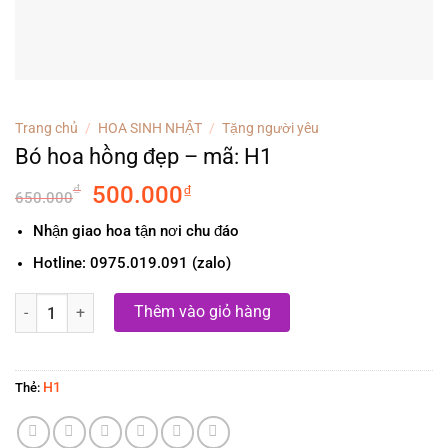
Trang chủ
/
HOA SINH NHẬT
/
Tặng người yêu
Bó hoa hồng đẹp – mã: H1
Original
Current
₫
500.000
₫
650.000
price
price
Nhận giao hoa tận nơi chu đáo
was:
is:
650.000₫.
500.000₫.
Hotline: 0975.019.091 (zalo)
Bó hoa hồng đẹp - mã: H1 số lượng
Thêm vào giỏ hàng
H1
Thẻ: