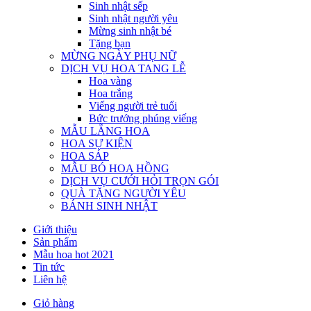
Sinh nhật sếp
Sinh nhật người yêu
Mừng sinh nhật bé
Tặng bạn
MỪNG NGÀY PHỤ NỮ
DỊCH VỤ HOA TANG LỄ
Hoa vàng
Hoa trắng
Viếng người trẻ tuổi
Bức trướng phúng viếng
MẪU LẴNG HOA
HOA SỰ KIỆN
HOA SÁP
MẪU BÓ HOA HỒNG
DỊCH VỤ CƯỚI HỎI TRỌN GÓI
QUÀ TẶNG NGƯỜI YÊU
BÁNH SINH NHẬT
Giới thiệu
Sản phẩm
Mẫu hoa hot 2021
Tin tức
Liên hệ
Giỏ hàng