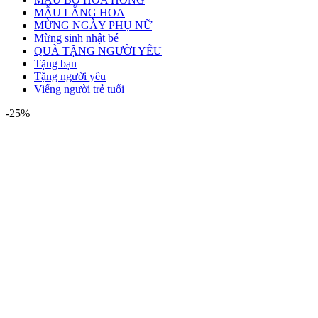
MẪU LẴNG HOA
MỪNG NGÀY PHỤ NỮ
Mừng sinh nhật bé
QUÀ TẶNG NGƯỜI YÊU
Tặng bạn
Tặng người yêu
Viếng người trẻ tuổi
-25%