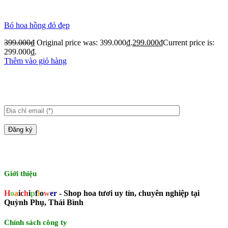
Bó hoa hồng đỏ đẹp
399.000
₫
Original price was: 399.000₫.
299.000
₫
Current price is:
299.000₫.
Thêm vào giỏ hàng
Giới thiệu
H
o
a
i
c
h
i
p
f
l
o
w
er
- Shop hoa tươi uy tín, chuyên nghiệp tại
Quỳnh Phụ, Thái Bình
Chính sách công ty