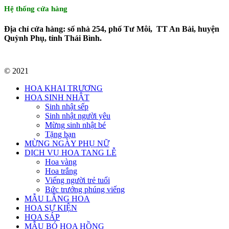
Hệ thống cửa hàng
Địa chỉ cửa hàng: số nhà 254, phố Tư Môi, TT An Bài, huyện
Quỳnh Phụ, tỉnh Thái Bình.
© 2021
HOA KHAI TRƯƠNG
HOA SINH NHẬT
Sinh nhật sếp
Sinh nhật người yêu
Mừng sinh nhật bé
Tặng bạn
MỪNG NGÀY PHỤ NỮ
DỊCH VỤ HOA TANG LỄ
Hoa vàng
Hoa trắng
Viếng người trẻ tuổi
Bức trướng phúng viếng
MẪU LẴNG HOA
HOA SỰ KIỆN
HOA SÁP
MẪU BÓ HOA HỒNG