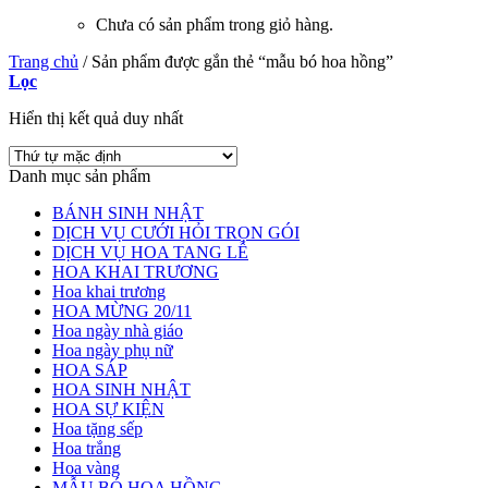
Chưa có sản phẩm trong giỏ hàng.
Trang chủ
/
Sản phẩm được gắn thẻ “mẫu bó hoa hồng”
Lọc
Hiển thị kết quả duy nhất
Danh mục sản phẩm
BÁNH SINH NHẬT
DỊCH VỤ CƯỚI HỎI TRỌN GÓI
DỊCH VỤ HOA TANG LỄ
HOA KHAI TRƯƠNG
Hoa khai trương
HOA MỪNG 20/11
Hoa ngày nhà giáo
Hoa ngày phụ nữ
HOA SÁP
HOA SINH NHẬT
HOA SỰ KIỆN
Hoa tặng sếp
Hoa trắng
Hoa vàng
MẪU BÓ HOA HỒNG