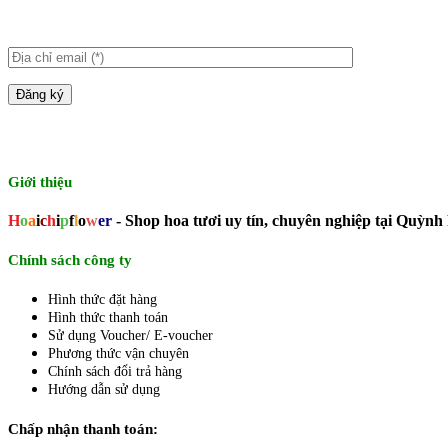
Giới thiệu
H
o
a
i
c
h
i
p
f
l
o
w
er
- Shop hoa tươi uy tín, chuyên nghiệp tại Quỳnh
Chính sách công ty
Hình thức đặt hàng
Hình thức thanh toán
Sử dụng Voucher/ E-voucher
Phương thức vận chuyên
Chính sách đổi trả hàng
Hướng dẫn sử dụng
Chấp nhận thanh toán: