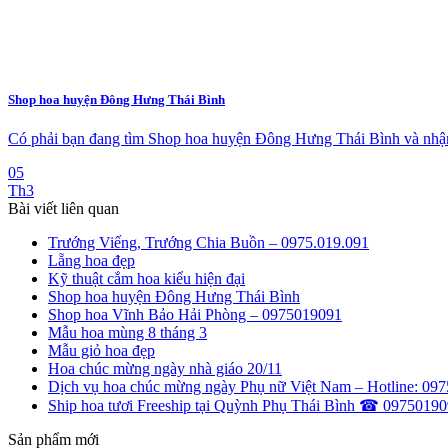
Shop hoa huyện Đông Hưng Thái Bình
Có phải bạn đang tìm Shop hoa huyện Đông Hưng Thái Bình và nhận 
05
Th3
Bài viết liên quan
Trướng Viếng, Trướng Chia Buồn – 0975.019.091
Lẵng hoa đẹp
Kỹ thuật cắm hoa kiểu hiện đại
Shop hoa huyện Đông Hưng Thái Bình
Shop hoa Vĩnh Bảo Hải Phòng – 0975019091
Mẫu hoa mùng 8 tháng 3
Mẫu giỏ hoa đẹp
Hoa chúc mừng ngày nhà giáo 20/11
Dịch vụ hoa chúc mừng ngày Phụ nữ Việt Nam – Hotline: 097
Ship hoa tươi Freeship tại Quỳnh Phụ Thái Bình ☎ 0975019
Sản phẩm mới