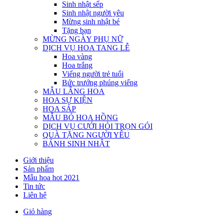
Sinh nhật sếp
Sinh nhật người yêu
Mừng sinh nhật bé
Tặng bạn
MỪNG NGÀY PHỤ NỮ
DỊCH VỤ HOA TANG LỄ
Hoa vàng
Hoa trắng
Viếng người trẻ tuổi
Bức trướng phúng viếng
MẪU LẴNG HOA
HOA SỰ KIỆN
HOA SÁP
MẪU BÓ HOA HỒNG
DỊCH VỤ CƯỚI HỎI TRỌN GÓI
QUÀ TẶNG NGƯỜI YÊU
BÁNH SINH NHẬT
Giới thiệu
Sản phẩm
Mẫu hoa hot 2021
Tin tức
Liên hệ
Giỏ hàng