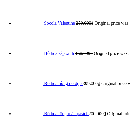
Socola Valentine
250.000
₫
Original price was
Bó hoa sáp xinh
150.000
₫
Original price was:
Bó hoa hồng đỏ đẹp
399.000
₫
Original price 
Bó hoa tông màu pastel
200.000
₫
Original pri