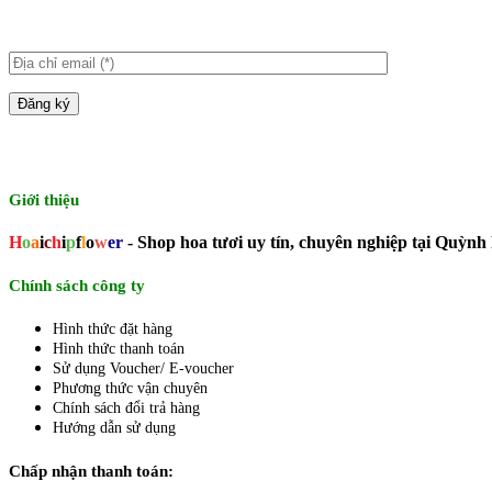
Giới thiệu
H
o
a
i
c
h
i
p
f
l
o
w
er
- Shop hoa tươi uy tín, chuyên nghiệp tại Quỳnh
Chính sách công ty
Hình thức đặt hàng
Hình thức thanh toán
Sử dụng Voucher/ E-voucher
Phương thức vận chuyên
Chính sách đổi trả hàng
Hướng dẫn sử dụng
Chấp nhận thanh toán: