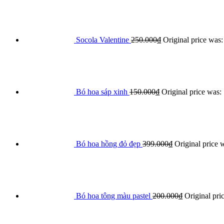
Socola Valentine
250.000
₫
Original price was
Bó hoa sáp xinh
150.000
₫
Original price was:
Bó hoa hồng đỏ đẹp
399.000
₫
Original price 
Bó hoa tông màu pastel
200.000
₫
Original pri