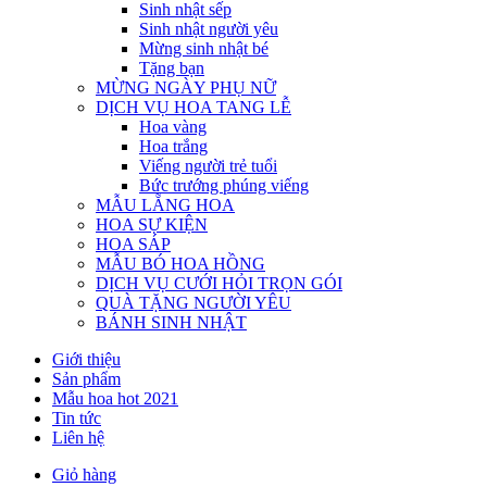
Sinh nhật sếp
Sinh nhật người yêu
Mừng sinh nhật bé
Tặng bạn
MỪNG NGÀY PHỤ NỮ
DỊCH VỤ HOA TANG LỄ
Hoa vàng
Hoa trắng
Viếng người trẻ tuổi
Bức trướng phúng viếng
MẪU LẴNG HOA
HOA SỰ KIỆN
HOA SÁP
MẪU BÓ HOA HỒNG
DỊCH VỤ CƯỚI HỎI TRỌN GÓI
QUÀ TẶNG NGƯỜI YÊU
BÁNH SINH NHẬT
Giới thiệu
Sản phẩm
Mẫu hoa hot 2021
Tin tức
Liên hệ
Giỏ hàng