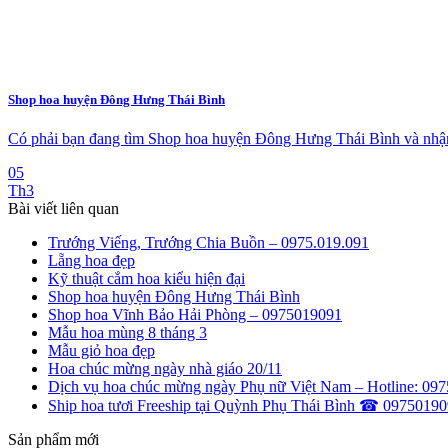
Shop hoa huyện Đông Hưng Thái Bình
Có phải bạn đang tìm Shop hoa huyện Đông Hưng Thái Bình và nhận 
05
Th3
Bài viết liên quan
Trướng Viếng, Trướng Chia Buồn – 0975.019.091
Lẵng hoa đẹp
Kỹ thuật cắm hoa kiểu hiện đại
Shop hoa huyện Đông Hưng Thái Bình
Shop hoa Vĩnh Bảo Hải Phòng – 0975019091
Mẫu hoa mùng 8 tháng 3
Mẫu giỏ hoa đẹp
Hoa chúc mừng ngày nhà giáo 20/11
Dịch vụ hoa chúc mừng ngày Phụ nữ Việt Nam – Hotline: 097
Ship hoa tươi Freeship tại Quỳnh Phụ Thái Bình ☎ 0975019
Sản phẩm mới