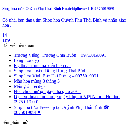
Shop hoa tươi Quỳnh Phụ Thái Bình Hoaichipflower LH:0975019091
Có phải bạn đang tìm Shop hoa Quỳnh Phụ Thái Bình và nhận giao
hoa ...
14
Th9
Bài viết liên quan
Trướng Viếng, Trướng Chia Buồn – 0975.019.091
Lẵng hoa đẹp
Kỹ thuật cắm hoa kiểu hiện đại
Shop hoa huyện Đông Hưng Thái Bình
Shop hoa Vĩnh Bảo Hải Phòng – 0975019091
Mẫu hoa mùng 8 tháng 3
Mẫu giỏ hoa đẹp
Hoa chúc mừng ngày nhà giáo 20/11
Dịch vụ hoa chúc mừng ngày Phụ nữ Việt Nam – Hotline:
0975.019.091
Ship hoa tươi Freeship tại Quỳnh Phụ Thái Bình ☎
0975019091🌸
Sản phẩm mới