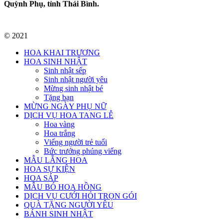
Quỳnh Phụ, tỉnh Thái Bình.
© 2021
HOA KHAI TRƯƠNG
HOA SINH NHẬT
Sinh nhật sếp
Sinh nhật người yêu
Mừng sinh nhật bé
Tặng bạn
MỪNG NGÀY PHỤ NỮ
DỊCH VỤ HOA TANG LỄ
Hoa vàng
Hoa trắng
Viếng người trẻ tuổi
Bức trướng phúng viếng
MẪU LẴNG HOA
HOA SỰ KIỆN
HOA SÁP
MẪU BÓ HOA HỒNG
DỊCH VỤ CƯỚI HỎI TRỌN GÓI
QUÀ TẶNG NGƯỜI YÊU
BÁNH SINH NHẬT