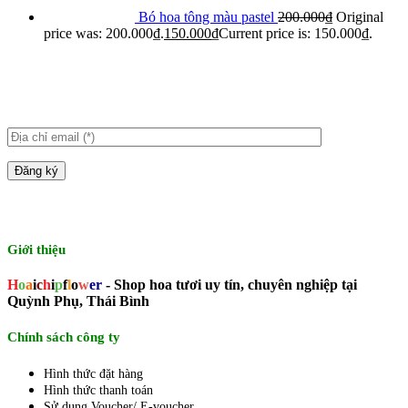
Bó hoa tông màu pastel
200.000
₫
Original
price was: 200.000₫.
150.000
₫
Current price is: 150.000₫.
Giới thiệu
H
o
a
i
c
h
i
p
f
l
o
w
er
- Shop hoa tươi uy tín, chuyên nghiệp tại
Quỳnh Phụ, Thái Bình
Chính sách công ty
Hình thức đặt hàng
Hình thức thanh toán
Sử dụng Voucher/ E-voucher