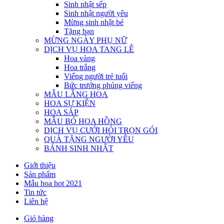
Sinh nhật sếp
Sinh nhật người yêu
Mừng sinh nhật bé
Tặng bạn
MỪNG NGÀY PHỤ NỮ
DỊCH VỤ HOA TANG LỄ
Hoa vàng
Hoa trắng
Viếng người trẻ tuổi
Bức trướng phúng viếng
MẪU LẴNG HOA
HOA SỰ KIỆN
HOA SÁP
MẪU BÓ HOA HỒNG
DỊCH VỤ CƯỚI HỎI TRỌN GÓI
QUÀ TẶNG NGƯỜI YÊU
BÁNH SINH NHẬT
Giới thiệu
Sản phẩm
Mẫu hoa hot 2021
Tin tức
Liên hệ
Giỏ hàng