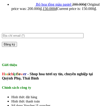
Bó hoa tông màu pastel
200.000
₫
Original
price was: 200.000₫.
150.000
₫
Current price is: 150.000₫.
Giới thiệu
H
o
a
i
c
h
i
p
f
l
o
w
er
- Shop hoa tươi uy tín, chuyên nghiệp tại
Quỳnh Phụ, Thái Bình
Chính sách công ty
Hình thức đặt hàng
Hình thức thanh toán
Sử dụng Voucher/ E-voucher