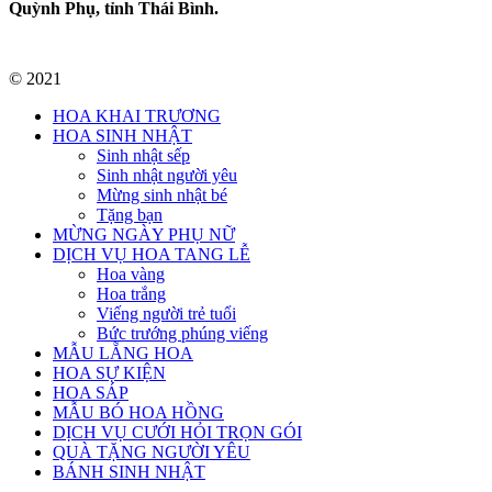
Quỳnh Phụ, tỉnh Thái Bình.
© 2021
HOA KHAI TRƯƠNG
HOA SINH NHẬT
Sinh nhật sếp
Sinh nhật người yêu
Mừng sinh nhật bé
Tặng bạn
MỪNG NGÀY PHỤ NỮ
DỊCH VỤ HOA TANG LỄ
Hoa vàng
Hoa trắng
Viếng người trẻ tuổi
Bức trướng phúng viếng
MẪU LẴNG HOA
HOA SỰ KIỆN
HOA SÁP
MẪU BÓ HOA HỒNG
DỊCH VỤ CƯỚI HỎI TRỌN GÓI
QUÀ TẶNG NGƯỜI YÊU
BÁNH SINH NHẬT