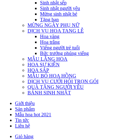
Sinh nhật sếp
Sinh nhật người yêu
Mừng sinh nhật bé
Tặng bạn
MỪNG NGÀY PHỤ NỮ
DỊCH VỤ HOA TANG LỄ
Hoa vàng
Hoa trắng
Viếng người trẻ tuổi
Bức trướng phúng viếng
MẪU LẴNG HOA
HOA SỰ KIỆN
HOA SÁP
MẪU BÓ HOA HỒNG
DỊCH VỤ CƯỚI HỎI TRỌN GÓI
QUÀ TẶNG NGƯỜI YÊU
BÁNH SINH NHẬT
Giới thiệu
Sản phẩm
Mẫu hoa hot 2021
Tin tức
Liên hệ
Giỏ hàng