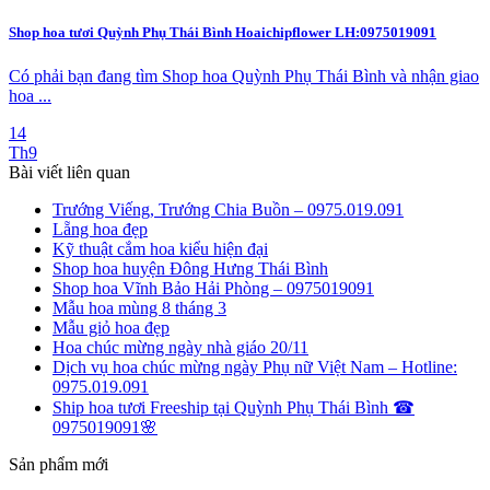
Shop hoa tươi Quỳnh Phụ Thái Bình Hoaichipflower LH:0975019091
Có phải bạn đang tìm Shop hoa Quỳnh Phụ Thái Bình và nhận giao
hoa ...
14
Th9
Bài viết liên quan
Trướng Viếng, Trướng Chia Buồn – 0975.019.091
Lẵng hoa đẹp
Kỹ thuật cắm hoa kiểu hiện đại
Shop hoa huyện Đông Hưng Thái Bình
Shop hoa Vĩnh Bảo Hải Phòng – 0975019091
Mẫu hoa mùng 8 tháng 3
Mẫu giỏ hoa đẹp
Hoa chúc mừng ngày nhà giáo 20/11
Dịch vụ hoa chúc mừng ngày Phụ nữ Việt Nam – Hotline:
0975.019.091
Ship hoa tươi Freeship tại Quỳnh Phụ Thái Bình ☎
0975019091🌸
Sản phẩm mới