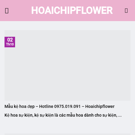
Skip
HOAICHIPFLOWER
to
content
02
Th10
Mẫu kệ hoa đẹp – Hotline 0975.019.091 – Hoaichipflower
Kệ hoa sự kiện, kệ sự kiện là các mẫu hoa dành cho sự kiện, ...