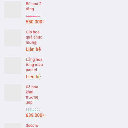
Bó hoa 2
tầng
600.000
₫
Original
Current
550.000
₫
price
price
Giỏ hoa
was:
is:
quả chúc
600.000₫.
550.000₫.
mừng
Liên hệ
Lẵng hoa
tông màu
pastel
Liên hệ
Kệ hoa
khai
trương
đẹp
699.000
₫
Original
Current
639.000
₫
price
price
Socola
was:
is: