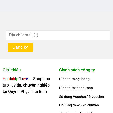
200.000₫.
150.000₫.
Giới thiệu
Chính sách công ty
H
o
a
i
c
h
i
p
f
o
w
er
- Shop hoa
Hình thức đặt hàng
tươi uy tín, chuyên nghiệp
Hình thức thanh toán
tại Quỳnh Phụ, Thái Bình
Sử dụng Voucher/ E-voucher
Phương thức vận chuyên