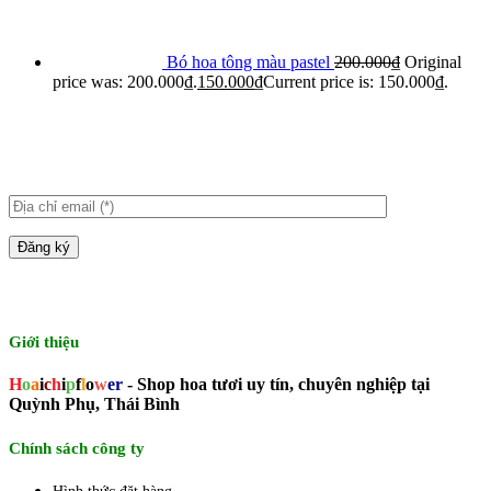
Bó hoa tông màu pastel
200.000
₫
Original
price was: 200.000₫.
150.000
₫
Current price is: 150.000₫.
Giới thiệu
H
o
a
i
c
h
i
p
f
l
o
w
er
- Shop hoa tươi uy tín, chuyên nghiệp tại
Quỳnh Phụ, Thái Bình
Chính sách công ty