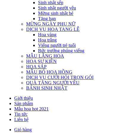
Sinh nhật sếp
Sinh nhật người yêu
Mừng sinh nhật bé
Tặng bạn
MỪNG NGÀY PHỤ NỮ
DỊCH VỤ HOA TANG LỄ
Hoa vàng
Hoa trắng
Viếng người trẻ tuổi
Bức trướng phúng viếng
MẪU LẴNG HOA
HOA SỰ KIỆN
HOA SÁP
MẪU BÓ HOA HỒNG
DỊCH VỤ CƯỚI HỎI TRỌN GÓI
QUÀ TẶNG NGƯỜI YÊU
BÁNH SINH NHẬT
Giới thiệu
Sản phẩm
Mẫu hoa hot 2021
Tin tức
Liên hệ
Giỏ hàng