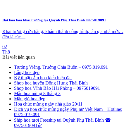
Đặt hoa hoa khai trương tại Quỳnh Phụ Thái Bình 0975019091
Khai trương cửa hàng, khánh thành công trình, tân gia nhà mới…
đều là các ...
02
Th8
Bài viết liên quan
Trướng Viếng, Trướng Chia Buồn – 0975.019.091
Lẵng hoa đẹp
Kỹ thuật cắm hoa kiểu hiện đại
Shop hoa huyện Đông Hưng Thái Bình
Shop hoa Vĩnh Bảo Hải Phòng – 0975019091
Mẫu hoa mùng 8 tháng 3
Mẫu giỏ hoa đẹp
Hoa chúc mừng ngày nhà giáo 20/11
Dịch vụ hoa chúc mừng ngày Phụ nữ Việt Nam – Hotline:
0975.019.091
Ship hoa tươi Freeship tại Quỳnh Phụ Thái Bình ☎
0975019091🌸