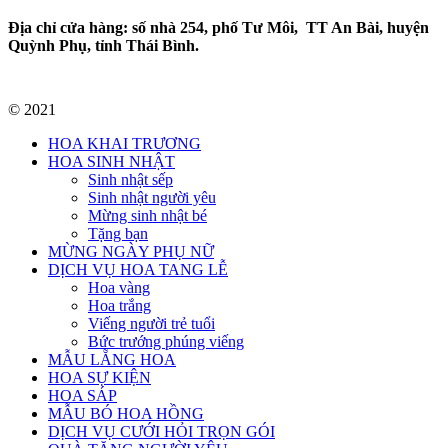
Địa chỉ cửa hàng: số nhà 254, phố Tư Môi, TT An Bài, huyện
Quỳnh Phụ, tỉnh Thái Bình.
© 2021
HOA KHAI TRƯƠNG
HOA SINH NHẬT
Sinh nhật sếp
Sinh nhật người yêu
Mừng sinh nhật bé
Tặng bạn
MỪNG NGÀY PHỤ NỮ
DỊCH VỤ HOA TANG LỄ
Hoa vàng
Hoa trắng
Viếng người trẻ tuổi
Bức trướng phúng viếng
MẪU LẴNG HOA
HOA SỰ KIỆN
HOA SÁP
MẪU BÓ HOA HỒNG
DỊCH VỤ CƯỚI HỎI TRỌN GÓI