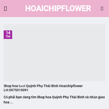
Skip
HOAICHIPFLOWER
to
content
14
Th9
Shop hoa tươi Quỳnh Phụ Thái Bình Hoaichipflower
LH:0975019091
Có phải bạn đang tìm Shop hoa Quỳnh Phụ Thái Bình và nhận giao
hoa ...