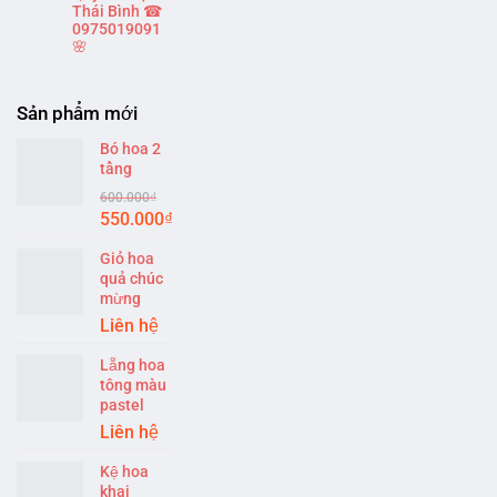
Thái Bình ☎
0975019091
🌸
Sản phẩm mới
Bó hoa 2
tầng
600.000
₫
Original
Current
550.000
₫
price
price
Giỏ hoa
was:
is:
quả chúc
600.000₫.
550.000₫.
mừng
Liên hệ
Lẵng hoa
tông màu
pastel
Liên hệ
Kệ hoa
khai