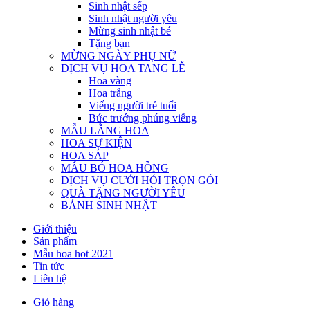
Sinh nhật sếp
Sinh nhật người yêu
Mừng sinh nhật bé
Tặng bạn
MỪNG NGÀY PHỤ NỮ
DỊCH VỤ HOA TANG LỄ
Hoa vàng
Hoa trắng
Viếng người trẻ tuổi
Bức trướng phúng viếng
MẪU LẴNG HOA
HOA SỰ KIỆN
HOA SÁP
MẪU BÓ HOA HỒNG
DỊCH VỤ CƯỚI HỎI TRỌN GÓI
QUÀ TẶNG NGƯỜI YÊU
BÁNH SINH NHẬT
Giới thiệu
Sản phẩm
Mẫu hoa hot 2021
Tin tức
Liên hệ
Giỏ hàng