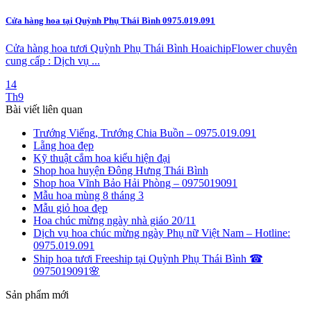
Cửa hàng hoa tại Quỳnh Phụ Thái Bình 0975.019.091
Cửa hàng hoa tươi Quỳnh Phụ Thái Bình HoaichipFlower chuyên
cung cấp : Dịch vụ ...
14
Th9
Bài viết liên quan
Trướng Viếng, Trướng Chia Buồn – 0975.019.091
Lẵng hoa đẹp
Kỹ thuật cắm hoa kiểu hiện đại
Shop hoa huyện Đông Hưng Thái Bình
Shop hoa Vĩnh Bảo Hải Phòng – 0975019091
Mẫu hoa mùng 8 tháng 3
Mẫu giỏ hoa đẹp
Hoa chúc mừng ngày nhà giáo 20/11
Dịch vụ hoa chúc mừng ngày Phụ nữ Việt Nam – Hotline:
0975.019.091
Ship hoa tươi Freeship tại Quỳnh Phụ Thái Bình ☎
0975019091🌸
Sản phẩm mới