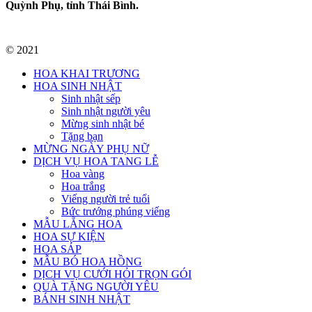
Quỳnh Phụ, tỉnh Thái Bình.
© 2021
HOA KHAI TRƯƠNG
HOA SINH NHẬT
Sinh nhật sếp
Sinh nhật người yêu
Mừng sinh nhật bé
Tặng bạn
MỪNG NGÀY PHỤ NỮ
DỊCH VỤ HOA TANG LỄ
Hoa vàng
Hoa trắng
Viếng người trẻ tuổi
Bức trướng phúng viếng
MẪU LẴNG HOA
HOA SỰ KIỆN
HOA SÁP
MẪU BÓ HOA HỒNG
DỊCH VỤ CƯỚI HỎI TRỌN GÓI
QUÀ TẶNG NGƯỜI YÊU
BÁNH SINH NHẬT