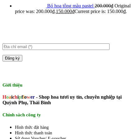
Bó hoa tông màu pastel
200.000
₫
Original
price was: 200.000₫.
150.000
₫
Current price is: 150.000₫.
Giới thiệu
H
o
a
i
c
h
i
p
f
l
o
w
er
- Shop hoa tươi uy tín, chuyên nghiệp tại
Quỳnh Phụ, Thái Bình
Chính sách công ty
Hình thức đặt hàng
Hình thức thanh toán
Sử dụng Voucher/ E-voucher