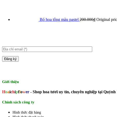
Bó hoa tông màu pastel
200.000
₫
Original pri
Giới thiệu
H
o
a
i
c
h
i
p
f
l
o
w
er
- Shop hoa tươi uy tín, chuyên nghiệp tại Quỳnh
Chính sách công ty
Hình thức đặt hàng