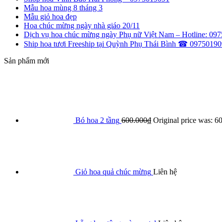
Mẫu hoa mùng 8 tháng 3
Mẫu giỏ hoa đẹp
Hoa chúc mừng ngày nhà giáo 20/11
Dịch vụ hoa chúc mừng ngày Phụ nữ Việt Nam – Hotline: 097
Ship hoa tươi Freeship tại Quỳnh Phụ Thái Bình ☎ 0975019
Sản phẩm mới
Bó hoa 2 tầng
600.000
₫
Original price was: 6
Giỏ hoa quả chúc mừng
Liên hệ