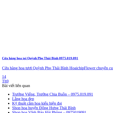
Cửa hàng hoa tại Quỳnh Phụ Thái Bình 0975.019.091
Cửa hàng hoa tươi Quỳnh Phụ Thái Bình HoaichipFlower chuyên cung
14
Th9
Bài viết liên quan
Trướng Viếng, Trướng Chia Buồn – 0975.019.091
Lẵng hoa đẹp
Kỹ thuật cắm hoa kiểu hiện đại
Shop hoa huyện Đông Hưng Thái Bình
Shop hoa Vĩnh Bảo Hải Phòng – 0975019091