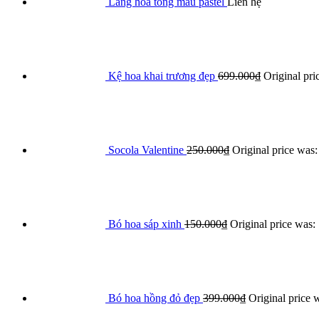
Lẵng hoa tông màu pastel
Liên hệ
Kệ hoa khai trương đẹp
699.000
₫
Original pri
Socola Valentine
250.000
₫
Original price was
Bó hoa sáp xinh
150.000
₫
Original price was:
Bó hoa hồng đỏ đẹp
399.000
₫
Original price 