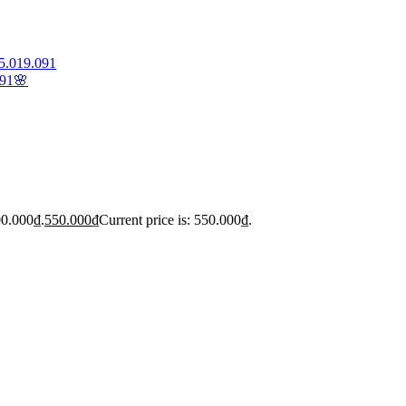
5.019.091
091🌸
00.000₫.
550.000
₫
Current price is: 550.000₫.