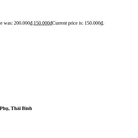
ce was: 200.000₫.
150.000
₫
Current price is: 150.000₫.
 Phụ, Thái Bình