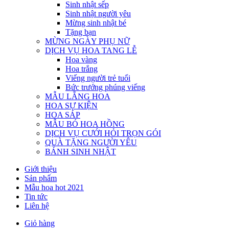
Sinh nhật sếp
Sinh nhật người yêu
Mừng sinh nhật bé
Tặng bạn
MỪNG NGÀY PHỤ NỮ
DỊCH VỤ HOA TANG LỄ
Hoa vàng
Hoa trắng
Viếng người trẻ tuổi
Bức trướng phúng viếng
MẪU LẴNG HOA
HOA SỰ KIỆN
HOA SÁP
MẪU BÓ HOA HỒNG
DỊCH VỤ CƯỚI HỎI TRỌN GÓI
QUÀ TẶNG NGƯỜI YÊU
BÁNH SINH NHẬT
Giới thiệu
Sản phẩm
Mẫu hoa hot 2021
Tin tức
Liên hệ
Giỏ hàng