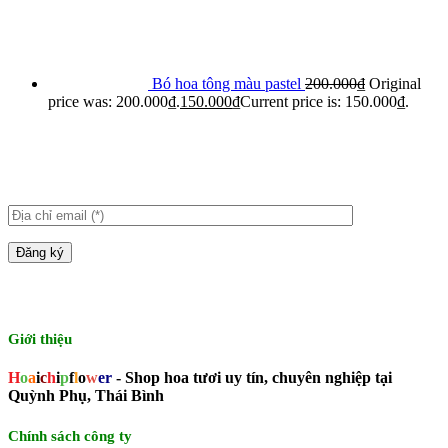
Bó hoa tông màu pastel
200.000
₫
Original
price was: 200.000₫.
150.000
₫
Current price is: 150.000₫.
Giới thiệu
H
o
a
i
c
h
i
p
f
l
o
w
er
- Shop hoa tươi uy tín, chuyên nghiệp tại
Quỳnh Phụ, Thái Bình
Chính sách công ty