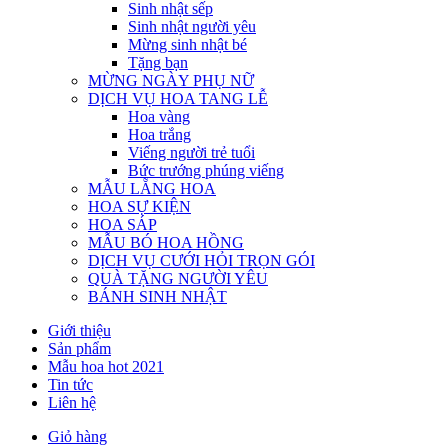
Sinh nhật sếp
Sinh nhật người yêu
Mừng sinh nhật bé
Tặng bạn
MỪNG NGÀY PHỤ NỮ
DỊCH VỤ HOA TANG LỄ
Hoa vàng
Hoa trắng
Viếng người trẻ tuổi
Bức trướng phúng viếng
MẪU LẴNG HOA
HOA SỰ KIỆN
HOA SÁP
MẪU BÓ HOA HỒNG
DỊCH VỤ CƯỚI HỎI TRỌN GÓI
QUÀ TẶNG NGƯỜI YÊU
BÁNH SINH NHẬT
Giới thiệu
Sản phẩm
Mẫu hoa hot 2021
Tin tức
Liên hệ
Giỏ hàng