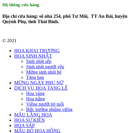
Hệ thống cửa hàng
Địa chỉ cửa hàng: số nhà 254, phố Tư Môi, TT An Bài, huyện
Quỳnh Phụ, tỉnh Thái Bình.
© 2021
HOA KHAI TRƯƠNG
HOA SINH NHẬT
Sinh nhật sếp
Sinh nhật người yêu
Mừng sinh nhật bé
Tặng bạn
MỪNG NGÀY PHỤ NỮ
DỊCH VỤ HOA TANG LỄ
Hoa vàng
Hoa trắng
Viếng người trẻ tuổi
Bức trướng phúng viếng
MẪU LẴNG HOA
HOA SỰ KIỆN
HOA SÁP
MẪU BÓ HOA HỒNG