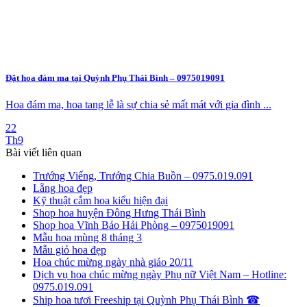
Đặt hoa đám ma tại Quỳnh Phụ Thái Bình – 0975019091
Hoa đám ma, hoa tang lễ là sự chia sẻ mất mát với gia đình ...
22
Th9
Bài viết liên quan
Trướng Viếng, Trướng Chia Buồn – 0975.019.091
Lẵng hoa đẹp
Kỹ thuật cắm hoa kiểu hiện đại
Shop hoa huyện Đông Hưng Thái Bình
Shop hoa Vĩnh Bảo Hải Phòng – 0975019091
Mẫu hoa mùng 8 tháng 3
Mẫu giỏ hoa đẹp
Hoa chúc mừng ngày nhà giáo 20/11
Dịch vụ hoa chúc mừng ngày Phụ nữ Việt Nam – Hotline:
0975.019.091
Ship hoa tươi Freeship tại Quỳnh Phụ Thái Bình ☎