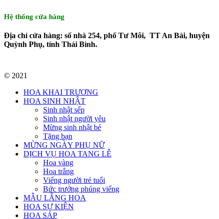
Hệ thống cửa hàng
Địa chỉ cửa hàng: số nhà 254, phố Tư Môi, TT An Bài, huyện
Quỳnh Phụ, tỉnh Thái Bình.
© 2021
HOA KHAI TRƯƠNG
HOA SINH NHẬT
Sinh nhật sếp
Sinh nhật người yêu
Mừng sinh nhật bé
Tặng bạn
MỪNG NGÀY PHỤ NỮ
DỊCH VỤ HOA TANG LỄ
Hoa vàng
Hoa trắng
Viếng người trẻ tuổi
Bức trướng phúng viếng
MẪU LẴNG HOA
HOA SỰ KIỆN
HOA SÁP