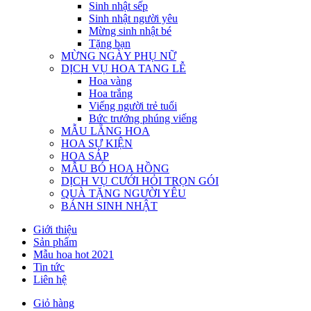
Sinh nhật sếp
Sinh nhật người yêu
Mừng sinh nhật bé
Tặng bạn
MỪNG NGÀY PHỤ NỮ
DỊCH VỤ HOA TANG LỄ
Hoa vàng
Hoa trắng
Viếng người trẻ tuổi
Bức trướng phúng viếng
MẪU LẴNG HOA
HOA SỰ KIỆN
HOA SÁP
MẪU BÓ HOA HỒNG
DỊCH VỤ CƯỚI HỎI TRỌN GÓI
QUÀ TẶNG NGƯỜI YÊU
BÁNH SINH NHẬT
Giới thiệu
Sản phẩm
Mẫu hoa hot 2021
Tin tức
Liên hệ
Giỏ hàng