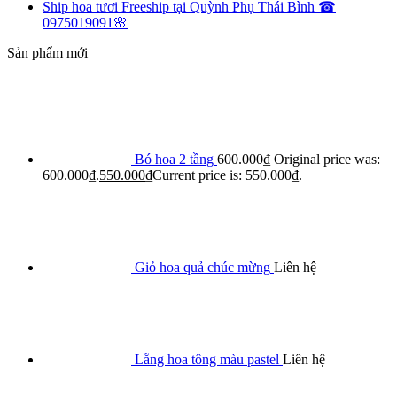
Ship hoa tươi Freeship tại Quỳnh Phụ Thái Bình ☎
0975019091🌸
Sản phẩm mới
Bó hoa 2 tầng
600.000
₫
Original price was:
600.000₫.
550.000
₫
Current price is: 550.000₫.
Giỏ hoa quả chúc mừng
Liên hệ
Lẵng hoa tông màu pastel
Liên hệ