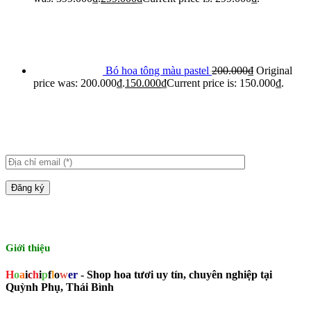
Bó hoa tông màu pastel
200.000
₫
Original
price was: 200.000₫.
150.000
₫
Current price is: 150.000₫.
Giới thiệu
H
o
a
i
c
h
i
p
f
l
o
w
er
- Shop hoa tươi uy tín, chuyên nghiệp tại
Quỳnh Phụ, Thái Bình