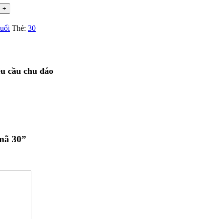
tuổi
Thẻ:
30
êu cầu chu đáo
 mã 30”