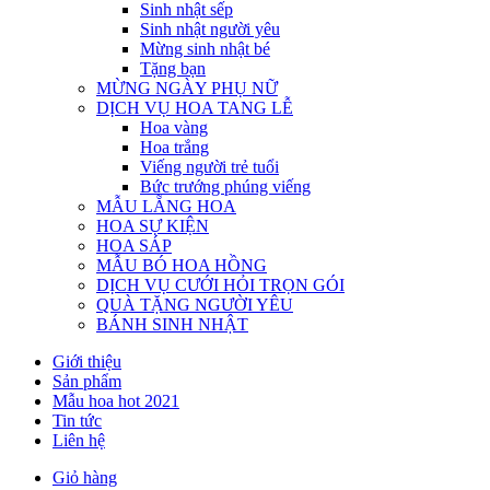
Sinh nhật sếp
Sinh nhật người yêu
Mừng sinh nhật bé
Tặng bạn
MỪNG NGÀY PHỤ NỮ
DỊCH VỤ HOA TANG LỄ
Hoa vàng
Hoa trắng
Viếng người trẻ tuổi
Bức trướng phúng viếng
MẪU LẴNG HOA
HOA SỰ KIỆN
HOA SÁP
MẪU BÓ HOA HỒNG
DỊCH VỤ CƯỚI HỎI TRỌN GÓI
QUÀ TẶNG NGƯỜI YÊU
BÁNH SINH NHẬT
Giới thiệu
Sản phẩm
Mẫu hoa hot 2021
Tin tức
Liên hệ
Giỏ hàng