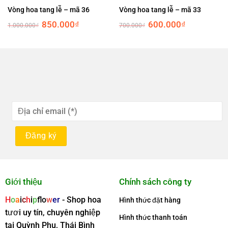
Vòng hoa tang lễ – mã 36
Vòng hoa tang lễ – mã 33
Original
Current
Original
Current
850.000
₫
600.000
₫
1.000.000
₫
700.000
₫
price
price
price
price
was:
is:
was:
is:
1.000.000₫.
850.000₫.
700.000₫.
600.000₫.
Giới thiệu
Chính sách công ty
H
o
a
i
c
h
i
p
f
o
w
er
- Shop hoa
Hình thức đặt hàng
tươi uy tín, chuyên nghiệp
Hình thức thanh toán
tại Quỳnh Phụ, Thái Bình