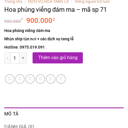
Trang chủ
/
DỊCH VỤ HOA TANG LỄ
/
Viếng người trẻ tuổi
Hoa phúng viếng đám ma – mã sp 71
Original
Current
₫
900.000
₫
950.000
price
price
Hoa phúng viếng đám ma
was:
is:
Nhận ship tận nơi + các dịch vụ tang lễ
950.000₫.
900.000₫.
Hotline: 0975.019.091
Hoa phúng viếng đám ma - mã sp 71 số lượng
Thêm vào giỏ hàng
MÔ TẢ
ĐÁNH GIÁ (0)