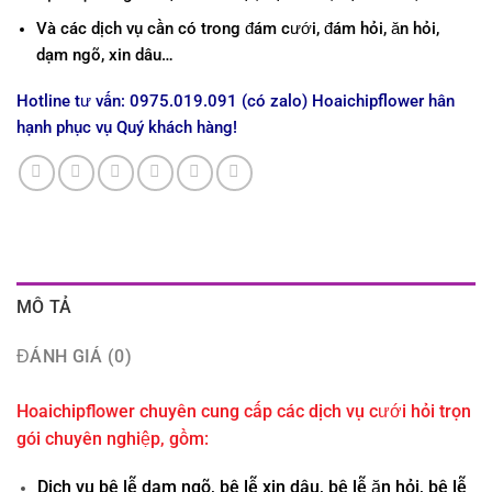
Và các dịch vụ cần có trong đám cưới, đám hỏi, ăn hỏi,
dạm ngõ, xin dâu…
Hotline tư vấn: 0975.019.091 (có zalo) Hoaichipflower hân
hạnh phục vụ Quý khách hàng!
MÔ TẢ
ĐÁNH GIÁ (0)
Hoaichipflower chuyên cung cấp các dịch vụ cưới hỏi trọn
gói chuyên nghiệp, gồm:
Dịch vụ bê lễ dạm ngõ, bê lễ xin dâu, bê lễ ăn hỏi, bê lễ