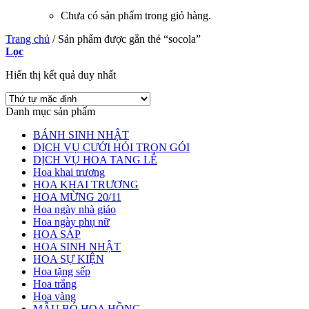
Chưa có sản phẩm trong giỏ hàng.
Trang chủ
/
Sản phẩm được gắn thẻ “socola”
Lọc
Hiển thị kết quả duy nhất
Danh mục sản phẩm
BÁNH SINH NHẬT
DỊCH VỤ CƯỚI HỎI TRỌN GÓI
DỊCH VỤ HOA TANG LỄ
Hoa khai trương
HOA KHAI TRƯƠNG
HOA MỪNG 20/11
Hoa ngày nhà giáo
Hoa ngày phụ nữ
HOA SÁP
HOA SINH NHẬT
HOA SỰ KIỆN
Hoa tặng sếp
Hoa trắng
Hoa vàng
MẪU BÓ HOA HỒNG