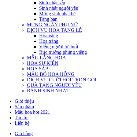
Sinh nhật sếp
Sinh nhật người yêu
Mừng sinh nhật bé
Tặng bạn
MỪNG NGÀY PHỤ NỮ
DỊCH VỤ HOA TANG LỄ
Hoa vàng
Hoa trắng
Viếng người trẻ tuổi
Bức trướng phúng viếng
MẪU LẴNG HOA
HOA SỰ KIỆN
HOA SÁP
MẪU BÓ HOA HỒNG
DỊCH VỤ CƯỚI HỎI TRỌN GÓI
QUÀ TẶNG NGƯỜI YÊU
BÁNH SINH NHẬT
Giới thiệu
Sản phẩm
Mẫu hoa hot 2021
Tin tức
Liên hệ
Giỏ hàng