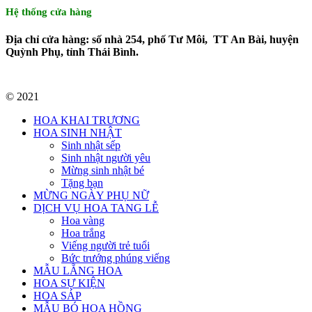
Hệ thống cửa hàng
Địa chỉ cửa hàng: số nhà 254, phố Tư Môi, TT An Bài, huyện
Quỳnh Phụ, tỉnh Thái Bình.
© 2021
HOA KHAI TRƯƠNG
HOA SINH NHẬT
Sinh nhật sếp
Sinh nhật người yêu
Mừng sinh nhật bé
Tặng bạn
MỪNG NGÀY PHỤ NỮ
DỊCH VỤ HOA TANG LỄ
Hoa vàng
Hoa trắng
Viếng người trẻ tuổi
Bức trướng phúng viếng
MẪU LẴNG HOA
HOA SỰ KIỆN
HOA SÁP
MẪU BÓ HOA HỒNG