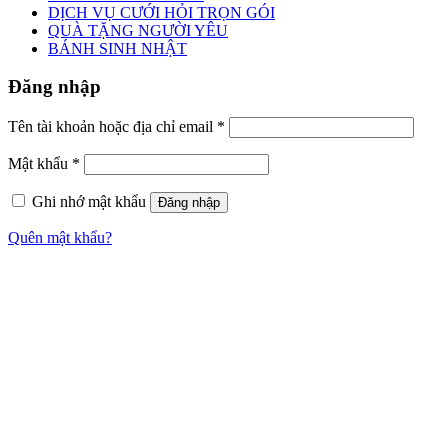
DỊCH VỤ CƯỚI HỎI TRỌN GÓI
QUÀ TẶNG NGƯỜI YÊU
BÁNH SINH NHẬT
Đăng nhập
Tên tài khoản hoặc địa chỉ email
*
Mật khẩu
*
Ghi nhớ mật khẩu
Đăng nhập
Quên mật khẩu?