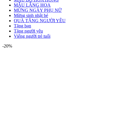
MẪU LẴNG HOA
MỪNG NGÀY PHỤ NỮ
Mừng sinh nhật bé
QUÀ TẶNG NGƯỜI YÊU
Tặng bạn
Tặng người yêu
Viếng người trẻ tuổi
-20%