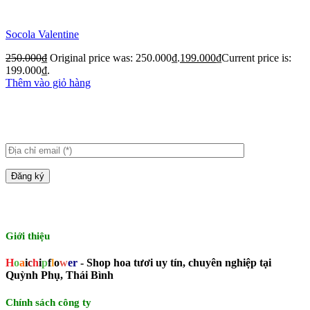
Socola Valentine
250.000
₫
Original price was: 250.000₫.
199.000
₫
Current price is:
199.000₫.
Thêm vào giỏ hàng
Giới thiệu
H
o
a
i
c
h
i
p
f
l
o
w
er
- Shop hoa tươi uy tín, chuyên nghiệp tại
Quỳnh Phụ, Thái Bình
Chính sách công ty