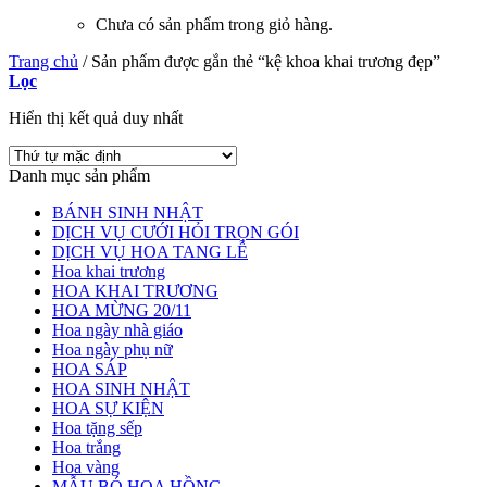
Chưa có sản phẩm trong giỏ hàng.
Trang chủ
/
Sản phẩm được gắn thẻ “kệ khoa khai trương đẹp”
Lọc
Hiển thị kết quả duy nhất
Danh mục sản phẩm
BÁNH SINH NHẬT
DỊCH VỤ CƯỚI HỎI TRỌN GÓI
DỊCH VỤ HOA TANG LỄ
Hoa khai trương
HOA KHAI TRƯƠNG
HOA MỪNG 20/11
Hoa ngày nhà giáo
Hoa ngày phụ nữ
HOA SÁP
HOA SINH NHẬT
HOA SỰ KIỆN
Hoa tặng sếp
Hoa trắng
Hoa vàng
MẪU BÓ HOA HỒNG