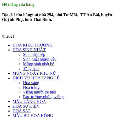
Hệ thống cửa hàng
Địa chỉ cửa hàng: số nhà 254, phố Tư Môi, TT An Bài, huyện
Quỳnh Phụ, tỉnh Thái Bình.
© 2021
HOA KHAI TRƯƠNG
HOA SINH NHẬT
Sinh nhật sếp
Sinh nhật người yêu
Mừng sinh nhật bé
Tặng bạn
MỪNG NGÀY PHỤ NỮ
DỊCH VỤ HOA TANG LỄ
Hoa vàng
Hoa trắng
Viếng người trẻ tuổi
Bức trướng phúng viếng
MẪU LẴNG HOA
HOA SỰ KIỆN
HOA SÁP
MẪU BÓ HOA HỒNG