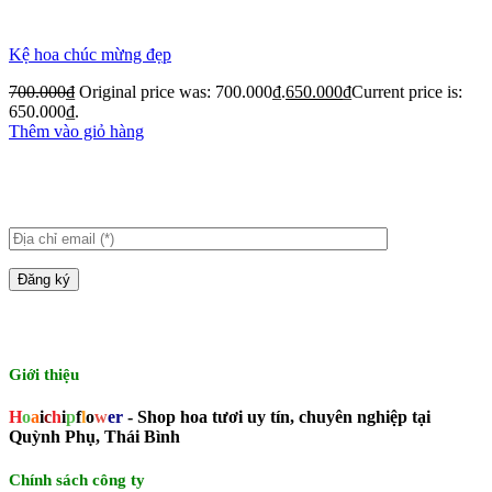
Kệ hoa chúc mừng đẹp
700.000
₫
Original price was: 700.000₫.
650.000
₫
Current price is:
650.000₫.
Thêm vào giỏ hàng
Giới thiệu
H
o
a
i
c
h
i
p
f
l
o
w
er
- Shop hoa tươi uy tín, chuyên nghiệp tại
Quỳnh Phụ, Thái Bình
Chính sách công ty