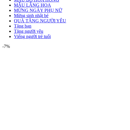
MẪU LẴNG HOA
MỪNG NGÀY PHỤ NỮ
Mừng sinh nhật bé
QUÀ TẶNG NGƯỜI YÊU
Tặng bạn
Tặng người yêu
Viếng người trẻ tuổi
-7%