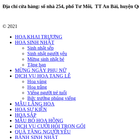
Địa chỉ cửa hàng: số nhà 254, phố Tư Môi, TT An Bài, huyện Q
© 2021
HOA KHAI TRƯƠNG
HOA SINH NHẬT
Sinh nhật sếp
Sinh nhật người yêu
Mừng sinh nhật bé
Tặng bạn
MỪNG NGÀY PHỤ NỮ
DỊCH VỤ HOA TANG LỄ
Hoa vàng
Hoa trắng
Viếng người trẻ tuổi
Bức trướng phúng viếng
MẪU LẴNG HOA
HOA SỰ KIỆN
HOA SÁP
MẪU BÓ HOA HỒNG
DỊCH VỤ CƯỚI HỎI TRỌN GÓI
QUÀ TẶNG NGƯỜI YÊU
BÁNH SINH NHẬT