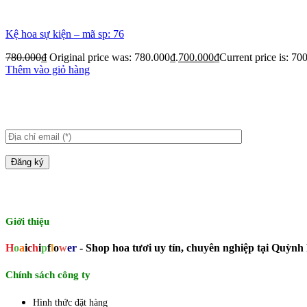
Kệ hoa sự kiện – mã sp: 76
780.000
₫
Original price was: 780.000₫.
700.000
₫
Current price is: 70
Thêm vào giỏ hàng
Giới thiệu
H
o
a
i
c
h
i
p
f
l
o
w
er
- Shop hoa tươi uy tín, chuyên nghiệp tại Quỳnh
Chính sách công ty
Hình thức đặt hàng