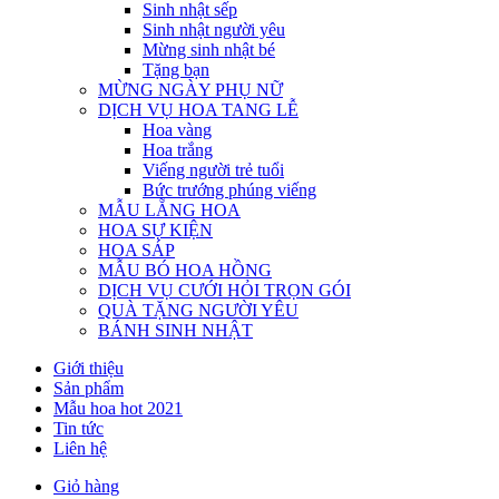
Sinh nhật sếp
Sinh nhật người yêu
Mừng sinh nhật bé
Tặng bạn
MỪNG NGÀY PHỤ NỮ
DỊCH VỤ HOA TANG LỄ
Hoa vàng
Hoa trắng
Viếng người trẻ tuổi
Bức trướng phúng viếng
MẪU LẴNG HOA
HOA SỰ KIỆN
HOA SÁP
MẪU BÓ HOA HỒNG
DỊCH VỤ CƯỚI HỎI TRỌN GÓI
QUÀ TẶNG NGƯỜI YÊU
BÁNH SINH NHẬT
Giới thiệu
Sản phẩm
Mẫu hoa hot 2021
Tin tức
Liên hệ
Giỏ hàng