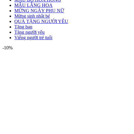
MẪU LẴNG HOA
MỪNG NGÀY PHỤ NỮ
Mừng sinh nhật bé
QUÀ TẶNG NGƯỜI YÊU
Tặng bạn
Tặng người yêu
Viếng người trẻ tuổi
-10%