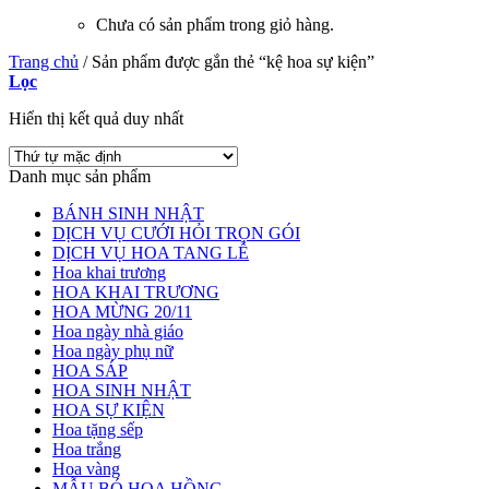
Chưa có sản phẩm trong giỏ hàng.
Trang chủ
/
Sản phẩm được gắn thẻ “kệ hoa sự kiện”
Lọc
Hiển thị kết quả duy nhất
Danh mục sản phẩm
BÁNH SINH NHẬT
DỊCH VỤ CƯỚI HỎI TRỌN GÓI
DỊCH VỤ HOA TANG LỄ
Hoa khai trương
HOA KHAI TRƯƠNG
HOA MỪNG 20/11
Hoa ngày nhà giáo
Hoa ngày phụ nữ
HOA SÁP
HOA SINH NHẬT
HOA SỰ KIỆN
Hoa tặng sếp
Hoa trắng
Hoa vàng
MẪU BÓ HOA HỒNG