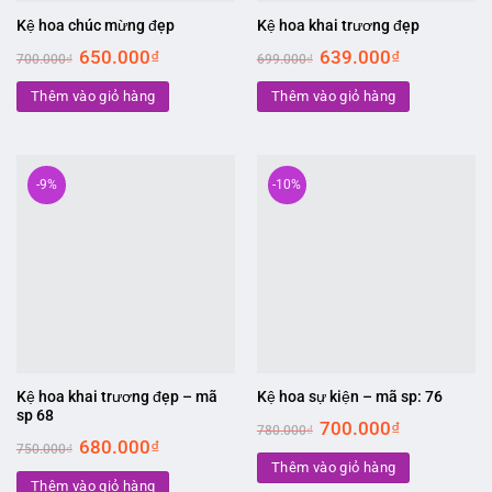
Kệ hoa chúc mừng đẹp
Kệ hoa khai trương đẹp
Original
Current
Original
Current
650.000
₫
639.000
₫
700.000
₫
699.000
₫
price
price
price
price
was:
is:
was:
is:
Thêm vào giỏ hàng
700.000₫.
650.000₫.
Thêm vào giỏ hàng
699.000₫.
639.000₫.
-9%
-10%
Kệ hoa khai trương đẹp – mã
Kệ hoa sự kiện – mã sp: 76
sp 68
Original
Current
700.000
₫
780.000
₫
price
price
Original
Current
680.000
₫
750.000
₫
was:
is:
price
price
Thêm vào giỏ hàng
780.000₫.
700.000₫.
was:
is:
Thêm vào giỏ hàng
750.000₫.
680.000₫.