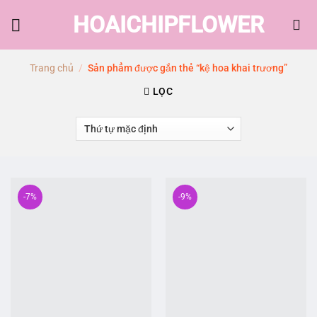
Skip
HOAICHIPFLOWER
to
content
Trang chủ
/
Sản phẩm được gắn thẻ “kệ hoa khai trương”
LỌC
-7%
-9%