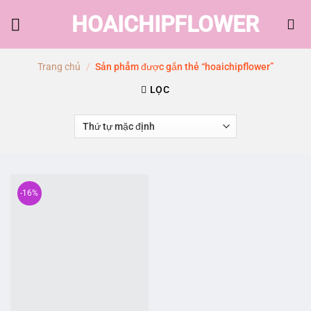
Skip
HOAICHIPFLOWER
to
content
Trang chủ
/
Sản phẩm được gắn thẻ “hoaichipflower”
LỌC
-16%