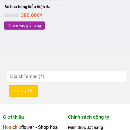
Bó hoa hồng kiểu hiện đại
Original
Current
380.000
₫
450.000
₫
price
price
was:
is:
Thêm vào giỏ hàng
450.000₫.
380.000₫.
Giới thiệu
Chính sách công ty
H
o
a
i
c
h
i
p
f
o
w
er
- Shop hoa
Hình thức đặt hàng