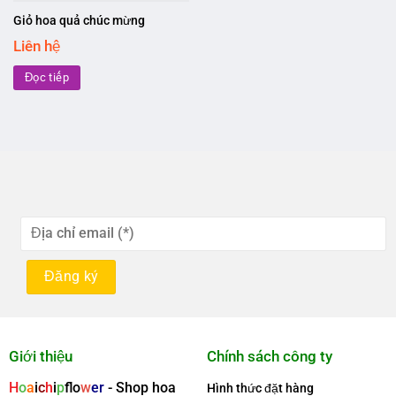
Giỏ hoa quả chúc mừng
Liên hệ
Đọc tiếp
Giới thiệu
Chính sách công ty
H
o
a
i
c
h
i
p
f
o
w
er
- Shop hoa
Hình thức đặt hàng