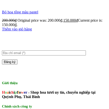
Bó hoa tông màu pastel
200.000
₫
Original price was: 200.000₫.
150.000
₫
Current price is:
150.000₫.
Thêm vào giỏ hàng
Giới thiệu
H
o
a
i
c
h
i
p
f
l
o
w
er
- Shop hoa tươi uy tín, chuyên nghiệp tại
Quỳnh Phụ, Thái Bình
Chính sách công ty