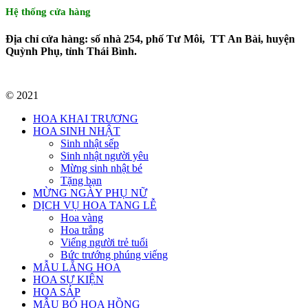
Hệ thống cửa hàng
Địa chỉ cửa hàng: số nhà 254, phố Tư Môi, TT An Bài, huyện
Quỳnh Phụ, tỉnh Thái Bình.
© 2021
HOA KHAI TRƯƠNG
HOA SINH NHẬT
Sinh nhật sếp
Sinh nhật người yêu
Mừng sinh nhật bé
Tặng bạn
MỪNG NGÀY PHỤ NỮ
DỊCH VỤ HOA TANG LỄ
Hoa vàng
Hoa trắng
Viếng người trẻ tuổi
Bức trướng phúng viếng
MẪU LẴNG HOA
HOA SỰ KIỆN
HOA SÁP
MẪU BÓ HOA HỒNG