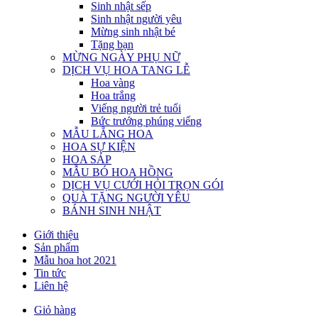
Sinh nhật sếp
Sinh nhật người yêu
Mừng sinh nhật bé
Tặng bạn
MỪNG NGÀY PHỤ NỮ
DỊCH VỤ HOA TANG LỄ
Hoa vàng
Hoa trắng
Viếng người trẻ tuổi
Bức trướng phúng viếng
MẪU LẴNG HOA
HOA SỰ KIỆN
HOA SÁP
MẪU BÓ HOA HỒNG
DỊCH VỤ CƯỚI HỎI TRỌN GÓI
QUÀ TẶNG NGƯỜI YÊU
BÁNH SINH NHẬT
Giới thiệu
Sản phẩm
Mẫu hoa hot 2021
Tin tức
Liên hệ
Giỏ hàng