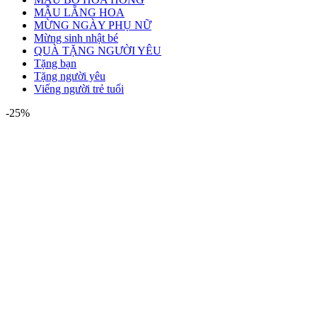
MẪU LẴNG HOA
MỪNG NGÀY PHỤ NỮ
Mừng sinh nhật bé
QUÀ TẶNG NGƯỜI YÊU
Tặng bạn
Tặng người yêu
Viếng người trẻ tuổi
-25%