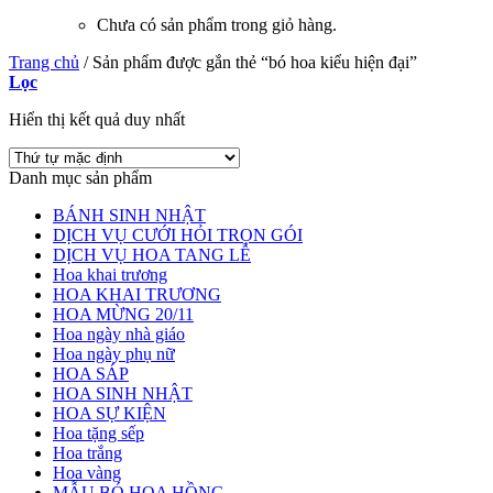
Chưa có sản phẩm trong giỏ hàng.
Trang chủ
/
Sản phẩm được gắn thẻ “bó hoa kiểu hiện đại”
Lọc
Hiển thị kết quả duy nhất
Danh mục sản phẩm
BÁNH SINH NHẬT
DỊCH VỤ CƯỚI HỎI TRỌN GÓI
DỊCH VỤ HOA TANG LỄ
Hoa khai trương
HOA KHAI TRƯƠNG
HOA MỪNG 20/11
Hoa ngày nhà giáo
Hoa ngày phụ nữ
HOA SÁP
HOA SINH NHẬT
HOA SỰ KIỆN
Hoa tặng sếp
Hoa trắng
Hoa vàng
MẪU BÓ HOA HỒNG