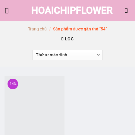
Skip
HOAICHIPFLOWER
to
content
Trang chủ
/
Sản phẩm được gắn thẻ “54”
LỌC
-14%