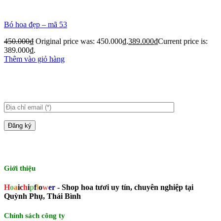
Bó hoa đẹp – mã 53
450.000
₫
Original price was: 450.000₫.
389.000
₫
Current price is:
389.000₫.
Thêm vào giỏ hàng
Giới thiệu
H
o
a
i
c
h
i
p
f
l
o
w
er
- Shop hoa tươi uy tín, chuyên nghiệp tại
Quỳnh Phụ, Thái Bình
Chính sách công ty