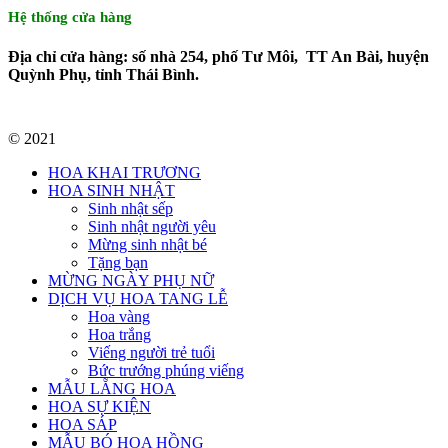
Hệ thống cửa hàng
Địa chỉ cửa hàng: số nhà 254, phố Tư Môi, TT An Bài, huyện
Quỳnh Phụ, tỉnh Thái Bình.
© 2021
HOA KHAI TRƯƠNG
HOA SINH NHẬT
Sinh nhật sếp
Sinh nhật người yêu
Mừng sinh nhật bé
Tặng bạn
MỪNG NGÀY PHỤ NỮ
DỊCH VỤ HOA TANG LỄ
Hoa vàng
Hoa trắng
Viếng người trẻ tuổi
Bức trướng phúng viếng
MẪU LẴNG HOA
HOA SỰ KIỆN
HOA SÁP
MẪU BÓ HOA HỒNG