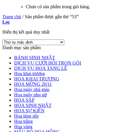
Chưa có sản phẩm trong giỏ hàng.
Trang chủ
/
Sản phẩm được gắn thẻ “53”
Lọc
Hiển thị kết quả duy nhất
Danh mục sản phẩm
BÁNH SINH NHẬT
DỊCH VỤ CƯỚI HỎI TRỌN GÓI
DỊCH VỤ HOA TANG LỄ
Hoa khai trương
HOA KHAI TRƯƠNG
HOA MỪNG 20/11
Hoa ngày nhà giáo
Hoa ngày phụ nữ
HOA SÁP
HOA SINH NHẬT
HOA SỰ KIỆN
Hoa tặng sếp
Hoa trắng
Hoa vàng
MẪU BÓ HOA HỒNG