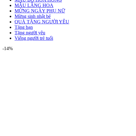
MẪU LẴNG HOA
MỪNG NGÀY PHỤ NỮ
Mừng sinh nhật bé
QUÀ TẶNG NGƯỜI YÊU
Tặng bạn
Tặng người yêu
Viếng người trẻ tuổi
-14%