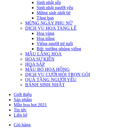
Sinh nhật sếp
Sinh nhật người yêu
Mừng sinh nhật bé
Tặng bạn
MỪNG NGÀY PHỤ NỮ
DỊCH VỤ HOA TANG LỄ
Hoa vàng
Hoa trắng
Viếng người trẻ tuổi
Bức trướng phúng viếng
MẪU LẴNG HOA
HOA SỰ KIỆN
HOA SÁP
MẪU BÓ HOA HỒNG
DỊCH VỤ CƯỚI HỎI TRỌN GÓI
QUÀ TẶNG NGƯỜI YÊU
BÁNH SINH NHẬT
Giới thiệu
Sản phẩm
Mẫu hoa hot 2021
Tin tức
Liên hệ
Giỏ hàng