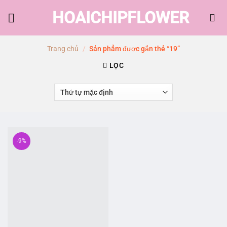
Skip
HOAICHIPFLOWER
to
content
Trang chủ
/
Sản phẩm được gắn thẻ “19”
LỌC
-9%